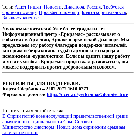
Теги:
Ашот Гишян
,
Новости
,
Диаспора
,
Россия
,
Требуется
срочная помощь
,
Просьбы о помощи
,
Благотворительность
,
Здравоохранение
Уважаемые читатели! Уже более тридцати лет
Информационный центр «Еркрамас» рассказывает о
событиях в Армении, Арцахе и армянской Диаспоре. Мы
продолжаем эту работу благодаря поддержке читателей,
которым небезразличны судьба армянского народа и
независимая журналистика. Если вы цените нашу работу
и хотите, чтобы «Еркрамас» продолжал развиваться, вы
можете поддержать проект добровольным взносом.
РЕКВИЗИТЫ ДЛЯ ПОДДЕРЖКИ:
Карта Сбербанка – 2202 2072 1610 0373
Форма для донатов
https://dzen.ru/yerkramas?donate=true
По этим темам читайте также
В Сирии погиб военнослужащий правительственной армии –
армянин по национальности Сако Солакян
Министерство диаспоры: Новые дома сирийским армянам
зависят не от нас