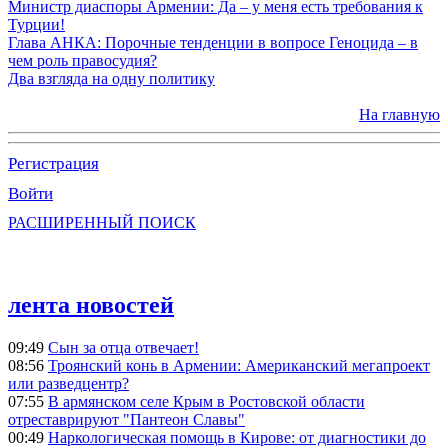
Министр диаспоры Армении: Да – у меня есть требования к
Турции!
Глава АНКА: Порочные тенденции в вопросе Геноцида – в
чем роль правосудия?
Два взгляда на одну политику
На главную
Регистрация
Войти
РАСШИРЕННЫЙ ПОИСК
лента новостей
09:49
Сын за отца отвечает!
08:56
Троянский конь в Армении: Американский мегапроект
или разведцентр?
07:55
В армянском селе Крым в Ростовской области
отреставрируют "Пантеон Славы"
00:49
Наркологическая помощь в Кирове: от диагностики до