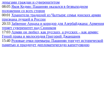
деньгами граждан и суверенитетом
08:05
Яков Кедми: Пашинян оказался в безвыходном
положении со всех сторон
00:01
Хранители традиций из Чалтыря: семья донских армян
признана лучшей в России
20:33
Забвение Арцаха и коридор для Азербайджана: Армения
теряет суверенитет над Сюником
17:03
Армян он любил, как русских, а русских – как армян:
Гений права и милосердия Григорий Джаншиев
15:40
Розовые очки премьера: Пашинян торгует исторической
памятью и празднует дипломатическую капитуляцию