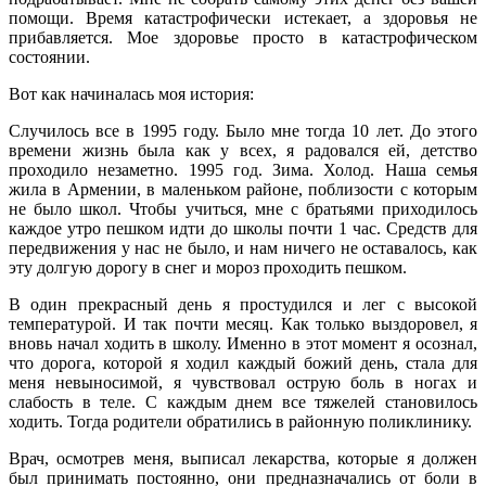
помощи. Время катастрофически истекает, а здоровья не
прибавляется. Мое здоровье просто в катастрофическом
состоянии.
Вот как начиналась моя история:
Случилось все в 1995 году. Было мне тогда 10 лет. До этого
времени жизнь была как у всех, я радовался ей, детство
проходило незаметно. 1995 год. Зима. Холод. Наша семья
жила в Армении, в маленьком районе, поблизости с которым
не было школ. Чтобы учиться, мне с братьями приходилось
каждое утро пешком идти до школы почти 1 час. Средств для
передвижения у нас не было, и нам ничего не оставалось, как
эту долгую дорогу в снег и мороз проходить пешком.
В один прекрасный день я простудился и лег с высокой
температурой. И так почти месяц. Как только выздоровел, я
вновь начал ходить в школу. Именно в этот момент я осознал,
что дорога, которой я ходил каждый божий день, стала для
меня невыносимой, я чувствовал острую боль в ногах и
слабость в теле. С каждым днем все тяжелей становилось
ходить. Тогда родители обратились в районную поликлинику.
Врач, осмотрев меня, выписал лекарства, которые я должен
был принимать постоянно, они предназначались от боли в