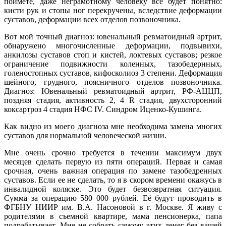
поймете, даже неграмотному человеку все будет понятно:
кисти рук и стопы ног перекручены, вследствие деформации
суставов, деформации всех отделов позвоночника.
Вот мой точный диагноз: ювенальный ревматоидный артрит,
обнаружено многочисленные деформации, подвывихи,
анкилозы суставов стоп и кистей, локтевых суставов; резкое
ограничение подвижности коленных, тазобедернных,
голеностопных суставов, кифосколиоз 3 степени. Деформация
шейного, грудного, поясничного отделов позвоночника.
Диагноз: Ювенальный ревматоидный артрит, РФ-АЦЦП,
поздняя стадия, активность 2, 4 R стадия, двухсторонний
коксартроз 4 стадия НФС IV. Синдром Иценко-Кушинга.
Как видно из моего диагноза мне необходима замена многих
суставов для нормальной человеческой жизни.
Мне очень срочно требуется в течении максимум двух
месяцев сделать первую из пяти операций. Первая и самая
срочная, очень важная операция по замене тазобедренных
суставов. Если ее не сделать, то я в скором времени окажусь в
инвалидной коляске. Это будет безвозвратная ситуация.
Сумма за операцию 580 000 рублей. Её будут проводить в
ФГБНУ НИИР им. В.А. Насоновой в г. Москве. Я живу с
родителями в съемной квартире, мама пенсионерка, папа
подрабатывает. Мне не собрать самому этих денег без вашей