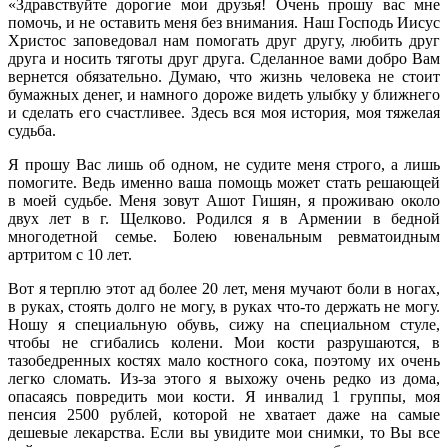
«Здравствуйте дорогие мои друзья! Очень прошу вас мне
помочь, и не оставить меня без внимания. Наш Господь Иисус
Христос заповедовал нам помогать друг другу, любить друг
друга и носить тяготы друг друга. Сделанное вами добро Вам
вернется обязательно. Думаю, что жизнь человека не стоит
бумажных денег, и намного дороже видеть улыбку у ближнего
и сделать его счастливее. Здесь вся моя история, моя тяжелая
судьба.
Я прошу Вас лишь об одном, не судите меня строго, а лишь
помогите. Ведь именно ваша помощь может стать решающей
в моей судьбе. Меня зовут Ашот Гишян, я проживаю около
двух лет в г. Щелково. Родился я в Армении в бедной
многодетной семье. Болею ювенальным ревматоидным
артритом с 10 лет.
Вот я терплю этот ад более 20 лет, меня мучают боли в ногах,
в руках, стоять долго не могу, в руках что-то держать не могу.
Ношу я специальную обувь, сижу на специальном стуле,
чтобы не сгибались колени. Мои кости разрушаются, в
тазобедренных костях мало костного сока, поэтому их очень
легко сломать. Из-за этого я выхожу очень редко из дома,
опасаясь повредить мои кости. Я инвалид 1 группы, моя
пенсия 2500 рублей, которой не хватает даже на самые
дешевые лекарства. Если вы увидите мои снимки, то Вы все