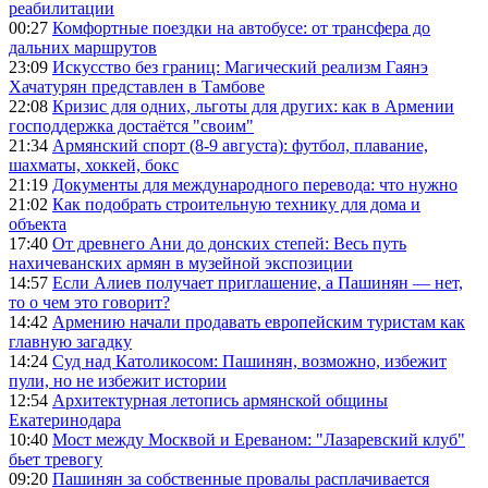
реабилитации
00:27
Комфортные поездки на автобусе: от трансфера до
дальних маршрутов
23:09
Искусство без границ: Магический реализм Гаянэ
Хачатурян представлен в Тамбове
22:08
Кризис для одних, льготы для других: как в Армении
господдержка достаётся "своим"
21:34
Армянский спорт (8-9 августа): футбол, плавание,
шахматы, хоккей, бокс
21:19
Документы для международного перевода: что нужно
21:02
Как подобрать строительную технику для дома и
объекта
17:40
От древнего Ани до донских степей: Весь путь
нахичеванских армян в музейной экспозиции
14:57
Если Алиев получает приглашение, а Пашинян — нет,
то о чем это говорит?
14:42
Армению начали продавать европейским туристам как
главную загадку
14:24
Суд над Католикосом: Пашинян, возможно, избежит
пули, но не избежит истории
12:54
Архитектурная летопись армянской общины
Екатеринодара
10:40
Мост между Москвой и Ереваном: "Лазаревский клуб"
бьет тревогу
09:20
Пашинян за собственные провалы расплачивается