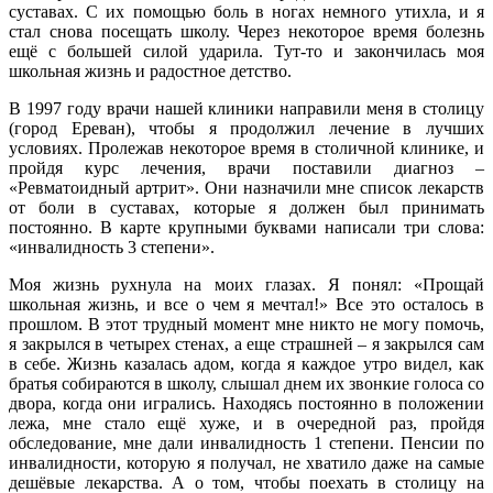
суставах. С их помощью боль в ногах немного утихла, и я
стал снова посещать школу. Через некоторое время болезнь
ещё с большей силой ударила. Тут-то и закончилась моя
школьная жизнь и радостное детство.
В 1997 году врачи нашей клиники направили меня в столицу
(город Ереван), чтобы я продолжил лечение в лучших
условиях. Пролежав некоторое время в столичной клинике, и
пройдя курс лечения, врачи поставили диагноз –
«Ревматоидный артрит». Они назначили мне список лекарств
от боли в суставах, которые я должен был принимать
постоянно. В карте крупными буквами написали три слова:
«инвалидность 3 степени».
Моя жизнь рухнула на моих глазах. Я понял: «Прощай
школьная жизнь, и все о чем я мечтал!» Все это осталось в
прошлом. В этот трудный момент мне никто не могу помочь,
я закрылся в четырех стенах, а еще страшней – я закрылся сам
в себе. Жизнь казалась адом, когда я каждое утро видел, как
братья собираются в школу, слышал днем их звонкие голоса со
двора, когда они игрались. Находясь постоянно в положении
лежа, мне стало ещё хуже, и в очередной раз, пройдя
обследование, мне дали инвалидность 1 степени. Пенсии по
инвалидности, которую я получал, не хватило даже на самые
дешёвые лекарства. А о том, чтобы поехать в столицу на