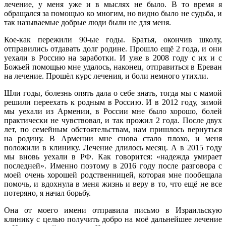
лечение, у меня уже и в мыслях не было. В то время я
обращался за помощью ко многим, но видно было не судьба, и
так называемые добрые люди были не для меня.
Кое-как пережили 90-ые годы. Братья, окончив школу,
отправились отдавать долг родине. Прошло ещё 2 года, и они
уехали в Россию на заработки. И уже в 2008 году с их и с
Божьей помощью мне удалось, наконец, отправиться в Ереван
на лечение. Прошёл курс лечения, и боли немного утихли.
Шли годы, болезнь опять дала о себе знать, тогда мы с мамой
решили переехать к родным в Россию. И в 2012 году, зимой
мы уехали из Армении, в России мне было хорошо, болей
практически не чувствовал, и так прожил 2 года. После двух
лет, по семейным обстоятельствам, нам пришлось вернуться
на родину. В Армении мне снова стало плохо, и меня
положили в клинику. Лечение длилось месяц. А в 2015 году
мы вновь уехали в РФ. Как говорится: «надежда умирает
последней». Именно поэтому в 2016 году после разговора с
моей очень хорошей родственницей, которая мне пообещала
помочь, и вдохнула в меня жизнь и веру в то, что ещё не все
потеряно, я начал борьбу.
Она от моего имени отправила письмо в Израильскую
клинику с целью получить добро на моё дальнейшее лечение