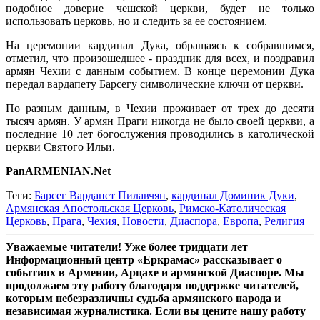
подобное доверие чешской церкви, будет не только
использовать церковь, но и следить за ее состоянием.
На церемонии кардинал Дука, обращаясь к собравшимся,
отметил, что произошедшее - праздник для всех, и поздравил
армян Чехии с данным событием. В конце церемонии Дука
передал вардапету Барсегу символические ключи от церкви.
По разным данным, в Чехии проживает от трех до десяти
тысяч армян. У армян Праги никогда не было своей церкви, а
последние 10 лет богослужения проводились в католической
церкви Святого Ильи.
PanARMENIAN.Net
Теги:
Барсег Вардапет Пилавчян
,
кардинал Доминик Дуки
,
Армянская Апостольская Церковь
,
Римско-Католическая
Церковь
,
Прага
,
Чехия
,
Новости
,
Диаспора
,
Европа
,
Религия
Уважаемые читатели! Уже более тридцати лет
Информационный центр «Еркрамас» рассказывает о
событиях в Армении, Арцахе и армянской Диаспоре. Мы
продолжаем эту работу благодаря поддержке читателей,
которым небезразличны судьба армянского народа и
независимая журналистика. Если вы цените нашу работу