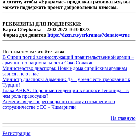
и хотите, чтобы «Еркрамас» продолжал развиваться, вы
можете поддержать проект добровольным взносом.
РЕКВИЗИТЫ ДЛЯ ПОДДЕРЖКИ:
Карта Сбербанка – 2202 2072 1610 0373
Форма для донатов
https://dzen.ru/yerkramas?donate=true
По этим темам читайте также
В Сирии погиб военнослужащий правительственной армии –
армянин по национальности Сако Солакян
Министерство диаспоры: Новые дома сирийским армянам
зависят не от нас
Министр диаспоры Армении: Да – у меня есть требования к
Турции!
Глава АНКА: Порочные тенденции в вопросе Геноцида – в
чем роль правосудия?
Армения ведет переговоры по новому соглашению о
сотрудничестве с ЕС – Чшмаритян
На главную
Регистрация