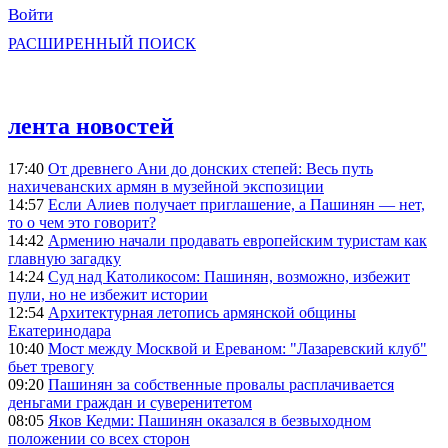
Войти
РАСШИРЕННЫЙ ПОИСК
лента новостей
17:40
От древнего Ани до донских степей: Весь путь
нахичеванских армян в музейной экспозиции
14:57
Если Алиев получает приглашение, а Пашинян — нет,
то о чем это говорит?
14:42
Армению начали продавать европейским туристам как
главную загадку
14:24
Суд над Католикосом: Пашинян, возможно, избежит
пули, но не избежит истории
12:54
Архитектурная летопись армянской общины
Екатеринодара
10:40
Мост между Москвой и Ереваном: "Лазаревский клуб"
бьет тревогу
09:20
Пашинян за собственные провалы расплачивается
деньгами граждан и суверенитетом
08:05
Яков Кедми: Пашинян оказался в безвыходном
положении со всех сторон