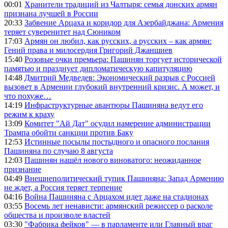
00:01
Хранители традиций из Чалтыря: семья донских армян
признана лучшей в России
20:33
Забвение Арцаха и коридор для Азербайджана: Армения
теряет суверенитет над Сюником
17:03
Армян он любил, как русских, а русских – как армян:
Гений права и милосердия Григорий Джаншиев
15:40
Розовые очки премьера: Пашинян торгует исторической
памятью и празднует дипломатическую капитуляцию
14:48
Дмитрий Медведев: Экономический разрыв с Россией
вызовет в Армении глубокий внутренний кризис. А может, и
что похуже…
14:19
Инфраструктурные авантюры Пашиняна ведут его
режим к краху
13:09
Комитет "Ай Дат" осудил намерение администрации
Трампа обойти санкции против Баку
12:53
Истинные посылы постыдного и опасного послания
Пашиняна по случаю 8 августа
12:03
Пашинян нашёл нового виноватого: неожиданное
признание
04:49
Внешнеполитический тупик Пашиняна: Запад Армению
не ждет, а Россия теряет терпение
04:16
Война Пашиняна с Арцахом идет даже на стадионах
03:55
Восемь лет ненависти: армянский режиссер о расколе
общества и произволе властей
03:30
"Фабрика фейков" — в парламенте или Главный враг