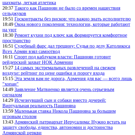
шахматы, легкая атлетика
20:37
Такого как Пашинян не было со времен нашествия
сельджуков
19:51
Госконтракты без рисков: что важно знать исполнителю
18:49
Окна нового поколения: технологии, которые работают
на уют
18:30
Ремонт кухни под ключ: как формируется комфортное
пространство
16:51
Судебный фарс дал трещину: Судья по делу Католикоса
Всех Армян взял самоотвод
16:11
Спорт под каблуком власти: Пашинян готовит
рейдерский захват НОК Армении
15:27
14 самых экстремальных развлечений на свежем
воздухе: рейтинг по цене ошибки и порогу входа
15:15
Эта земля вам не дорога, Армения для вас — всего лишь
"хопан"
14:49
Заявление Матвиенко является очень серьезным
сигналом
14:29
Исчезнувший сын и собаки вместо дочерей:
Виртуальная реальность Пашиняна
13:59
Маленькая ставка Никола Пашиняна за большим
игровым столом
13:43
Армянский патриархат Иерусалима: Нужно встать на
защиту свободы, единства, автономии и достоинства
Армянской церкви