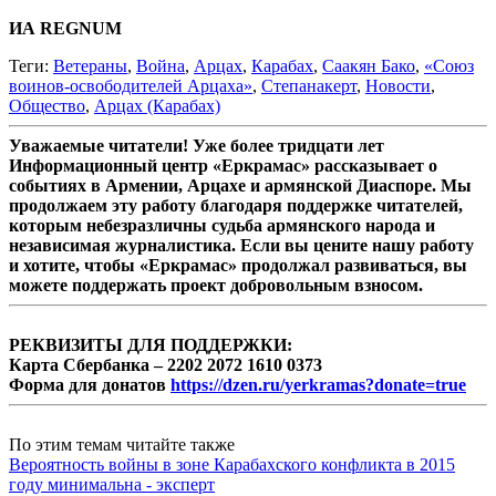
ИА REGNUM
Теги:
Ветераны
,
Война
,
Арцах
,
Карабах
,
Саакян Бако
,
«Союз
воинов-освободителей Арцаха»
,
Степанакерт
,
Новости
,
Общество
,
Арцах (Карабах)
Уважаемые читатели! Уже более тридцати лет
Информационный центр «Еркрамас» рассказывает о
событиях в Армении, Арцахе и армянской Диаспоре. Мы
продолжаем эту работу благодаря поддержке читателей,
которым небезразличны судьба армянского народа и
независимая журналистика. Если вы цените нашу работу
и хотите, чтобы «Еркрамас» продолжал развиваться, вы
можете поддержать проект добровольным взносом.
РЕКВИЗИТЫ ДЛЯ ПОДДЕРЖКИ:
Карта Сбербанка – 2202 2072 1610 0373
Форма для донатов
https://dzen.ru/yerkramas?donate=true
По этим темам читайте также
Вероятность войны в зоне Карабахского конфликта в 2015
году минимальна - эксперт