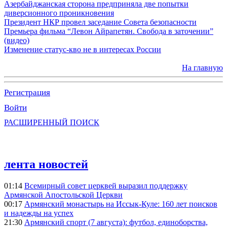
Азербайджанская сторона предприняла две попытки
диверсионного проникновения
Президент НКР провел заседание Совета безопасности
Премьера фильма “Левон Айрапетян. Свобода в заточении”
(видео)
Изменение статус-кво не в интересах России
На главную
Регистрация
Войти
РАСШИРЕННЫЙ ПОИСК
лента новостей
01:14
Всемирный совет церквей выразил поддержку
Армянской Апостольской Церкви
00:17
Армянский монастырь на Иссык-Куле: 160 лет поисков
и надежды на успех
21:30
Армянский спорт (7 августа): футбол, единоборства,