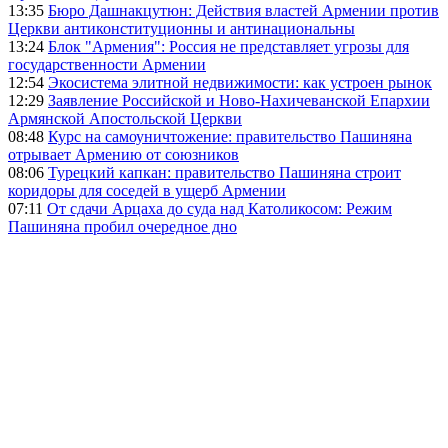
13:35
Бюро Дашнакцутюн: Действия властей Армении против
Церкви антиконституционны и антинациональны
13:24
Блок "Армения": Россия не представляет угрозы для
государственности Армении
12:54
Экосистема элитной недвижимости: как устроен рынок
12:29
Заявление Российской и Ново-Нахичеванской Епархии
Армянской Апостольской Церкви
08:48
Курс на самоуничтожение: правительство Пашиняна
отрывает Армению от союзников
08:06
Турецкий капкан: правительство Пашиняна строит
коридоры для соседей в ущерб Армении
07:11
От сдачи Арцаха до суда над Католикосом: Режим
Пашиняна пробил очередное дно