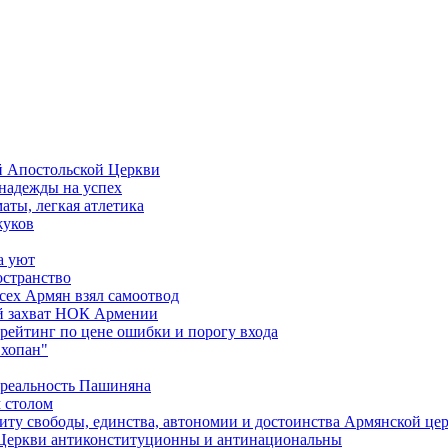
й Апостольской Церкви
 надежды на успех
аты, легкая атлетика
жуков
а уют
остранство
сех Армян взял самоотвод
ий захват НОК Армении
 рейтинг по цене ошибки и порогу входа
"хопан"
 реальность Пашиняна
 столом
иту свободы, единства, автономии и достоинства Армянской це
Церкви антиконституционны и антинациональны