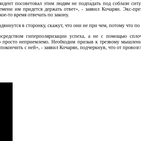
идент посоветовал этим людям не подпадать под соблазн ситуац
мени им придется держать ответ», - заявил Кочарян. Экс-пре
ое-то время отвечать по закону.
винутся в сторонку, скажут, что они не при чем, потому что по 
осредством гиперполяризации успеха, а не с помощью спло
о просто неприемлемо. Необходим призыв к трезвому мышлен
 покончить с ней», - заявил Кочарян, подчеркнув, что от прово