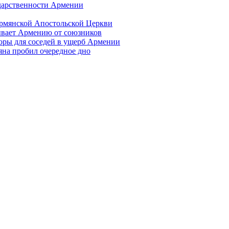
ударственности Армении
Армянской Апостольской Церкви
ывает Армению от союзников
оры для соседей в ущерб Армении
яна пробил очередное дно