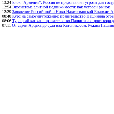
13:24
Блок "Армения": Россия не представляет угрозы для гос
12:54
Экосистема элитной недвижимости: как устроен рынок
12:29
Заявление Российской и Ново-Нахичеванской Епархии 
08:48
Курс на самоуничтожение: правительство Пашиняна отр
08:06
Турецкий капкан: правительство Пашиняна строит корид
07:11
От сдачи Арцаха до суда над Католикосом: Режим Пашин