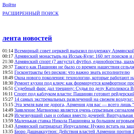
Войти
РАСШИРЕННЫЙ ПОИСК
лента новостей
01:14
Всемирный совет церквей выразил поддержку Армянско
00:17
Армянский монастырь на Иссык-Куле: 160 лет поисков и
21:30
Армянский спорт (7 августа): футбол, единоборства, шахм
20:37
Такого как Пашинян не было со времен нашествия сельд
19:51
Госконтракты без рисков: что важно знать исполнителю
18:49
Окна нового поколения: технологии, которые работают н
18:30
Ремонт кухни под ключ: как формируется комфортное пр
16:51
Судебный фарс дал трещину: Судья по делу Католикоса В
16:11
Спорт под каблуком власти: Пашинян готовит рейдерск
15:27
14 самых экстремальных развлечений на свежем воздухе:
15:15
Эта земля вам не дорога, Армения для вас — всего лишь 
14:49
Заявление Матвиенко является очень серьезным сигналом
14:29
Исчезнувший сын и собаки вместо дочерей: Виртуальная
13:59
Маленькая ставка Никола Пашиняна за большим игровым
13:43
Армянский патриархат Иерусалима: Нужно встать на защ
13:35
Бюро Дашнакцутюн: Действия властей Армении против 