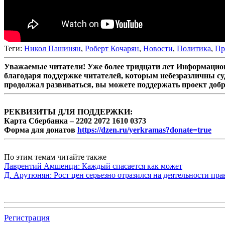
Теги:
Никол Пашинян
,
Роберт Кочарян
,
Новости
,
Политика
,
Пр
Уважаемые читатели! Уже более тридцати лет Информацион
благодаря поддержке читателей, которым небезразличны су
продолжал развиваться, вы можете поддержать проект доб
РЕКВИЗИТЫ ДЛЯ ПОДДЕРЖКИ:
Карта Сбербанка – 2202 2072 1610 0373
Форма для донатов
https://dzen.ru/yerkramas?donate=true
По этим темам читайте также
Лаврентий Амшенци: Каждый спасается как может
Д. Арутюнян: Рост цен серьезно отразился на деятельности пр
Регистрация