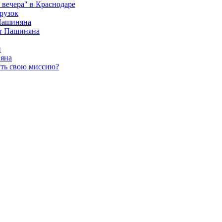
вечера" в Краснодаре
рузок
 Пашиняна
от Пашиняна
и
яна
ить свою миссию?