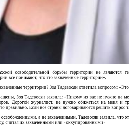
ахской освободительной борьбы территории не являются 
ории все понимают, что это захваченные территории».
 захваченные территории? Зоя Тадевосян ответила вопросом: «Эт
ащены, Зоя Тадевосян заявила: «Никому из вас не нужно на мен
воров. Дорогой журналист, не нужно обижаться на меня и тре
 это правильно. Если все страны договариваются решить вопрос 
и освобожденными, а не захваченными, Тадевосян заявила, что э
су, считая их захваченными или «оккупированными».