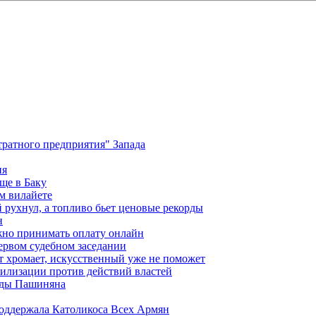
ратного предприятия" Запада
ия
ще в Баку
м вилайете
 рухнул, а топливо бьет ценовые рекорды
н
жно принимать оплату онлайн
ервом судебном заседании
т хромает, искусственный уже не поможет
илизации против действий властей
анды Пашиняна
поддержала Католикоса Всех Армян