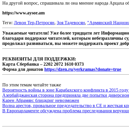
На другой вопрос, спрашивала ли она мнение народа Арцаха об 
https://www.aysor.am
Теги:
Левон Тер-Петросян
,
Зоя Тадевосян
,
"Армянский Национ
Уважаемые читатели! Уже более тридцати лет Информацион
благодаря поддержке читателей, которым небезразличны су
продолжал развиваться, вы можете поддержать проект доб
РЕКВИЗИТЫ ДЛЯ ПОДДЕРЖКИ:
Карта Сбербанка – 2202 2072 1610 0373
Форма для донатов
https://dzen.ru/yerkramas?donate=true
По этим темам читайте также
Вероятность войны в зоне Карабахского конфликта в 2015 году
Азербайджанская сторона предприняла две попытки диверсио
Карен Абрамян: блицкриг невозможен
Волна арестов, провальное председательство в СЕ и жесткая кр
В Европарламенте обсуждена проблема преследования верую