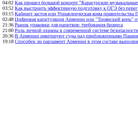
04:02
Как прошел большой концерт "Карасунские музыкальные 
03:52
Как выстроить эффективную подготовку к ОГЭ без перег
03:15
Кабинет застоя или Управленческая кома правительства
02:48
Цифровая капитуляция Армении или "Троянский конь" 
21:36
Рынок упаковки для напитков: требования бизнеса
21:00
Роль личной охраны в современной системе безопасност
20:36
В Армении имитируют суды над приближенными Пашин
19:18
Способен ли парламент Армении в этом составе выполн