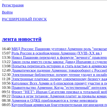
Регистрация
Войти
РАСШИРЕННЫЙ ПОИСК
лента новостей
16:40
МИД России: Пашинян уготовил Армении роль "низкозат
15:07
Роль России в освобождении Армении (XVIII–XX вв.)
13:36
Никол Пашинян переходит к формуле "вечного" правлен
13:22
Закон силы вместо силы закона: Давид Ишханян о судили
13:08
Попытка переписать историю и стать властью в армянско
12:49
Драматическое падение Армении: товарооборот с Россией
12:30
Электронные библиотеки: почему чтение уходит в онлай
11:28
Электронные платежи: почему современному бизнесу ва
10:56
Католикос Всех Армян и 6 епископов примут участие в п
10:36
Правительство Армении: Когда "естественный" интеллек
09:51
Фронт "НЕТ": Ишхан Сагателян призвал к тотальной моб
09:22
Пешка в игре титанов: Армения платит за провалы ком
08:38
Армения и ОДКБ приближаются к точке невозврата
08:05
Крупнейшая армянская благотворительная организация 