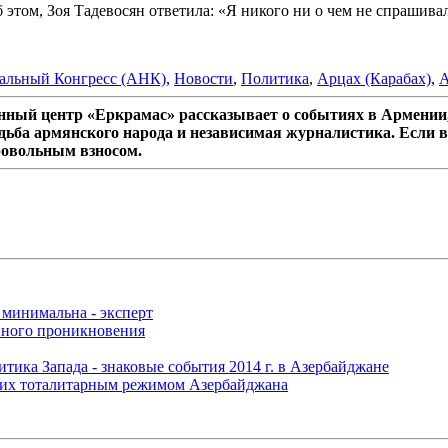
этом, Зоя Тадевосян ответила: «Я никого ни о чем не спрашивал
альный Конгресс (АНК)
,
Новости
,
Политика
,
Арцах (Карабах)
,
А
ный центр «Еркрамас» рассказывает о событиях в Армении,
дьба армянского народа и независимая журналистика. Если в
ровольным взносом.
 минимальна - эксперт
нного проникновения
итика Запада - знаковые события 2014 г. в Азербайджане
щих тоталитарным режимом Азербайджана