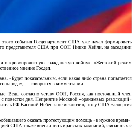
е этого события Госдепартамент США уже начал формировать
ого представителя США при ООН Никки Хейли, на заседании
сли в кровопролитную гражданскую войну». «Жестокий режим
ственное мнение Госдеп.
а. «Будет показательным, если какая-либо страна попытается
его народа», — говорится в комментарии.
ые. Ведь, согласно уставу ООН, Россия, как постоянный член
ос с повестки дня. Неприятие Москвой «оранжевых революций»
итель РФ Василий Небензя не исключил, что у США «аллергия
 пообещавшего оказать протестующим помощь «в нужное время».
ацией США также внесли пять иранских компаний, связанных с