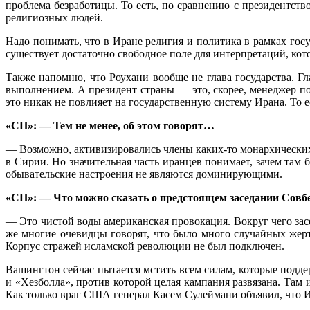
проблема безработицы. То есть, по сравнению с президентст
религиозных людей.
Надо понимать, что в Иране религия и политика в рамках гос
существует достаточно свободное поле для интерпретаций, кот
Также напомню, что Роухани вообще не глава государства. Г
выполнением. А президент страны — это, скорее, менеджер п
это никак не повлияет на государственную систему Ирана. То е
«СП»: — Тем не менее, об этом говорят…
— Возможно, активизировались члены каких-то монархических 
в Сирии. Но значительная часть иранцев понимает, зачем там
обывательские настроения не являются доминирующими.
«СП»: — Что можно сказать о предстоящем заседании Совб
— Это чистой воды американская провокация. Вокруг чего засе
же многие очевидцы говорят, что было много случайных жер
Корпус стражей исламской революции не был подключен.
Вашингтон сейчас пытается мстить всем силам, которые подде
и «Хезболла», против которой целая кампания развязана. Там
Как только враг США генерал Касем Сулеймани объявил, что ИГ