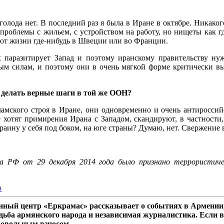
олода нет. В последний раз я была в Иране в октябре. Никакого
проблемы с жильем, с устройством на работу, но нищеты как г
уют жизни где-нибудь в Швеции или во Франции.
х паразитирует Запад и поэтому иранскому правительству нуж
м силам, и поэтому они в очень мягкой форме критически выс
 делать верные шаги в той же ООН?
амского строя в Иране, они одновременно и очень антироссий
е хотят примирения Ирана с Западом, скандируют, в частности
аину у себя под боком, на юге страны? Думаю, нет. Свержение в
а РФ от 29 декабря 2014 года было признано террористичес
ю
ный центр «Еркрамас» рассказывает о событиях в Армении,
дьба армянского народа и независимая журналистика. Если в
ровольным взносом.