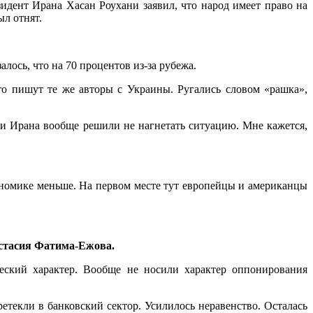
зидент Ирана Хасан Роухани заявил, что народ имеет право на
ыл отнят.
лось, что на 70 процентов из-за рубежа.
о пишут те же авторы с Украины. Ругались словом «рашка»,
ти Ирана вообще решили не нагнетать ситуацию. Мне кажется,
номике меньше. На первом месте тут европейцы и американцы
астасия Фатима-Ежова.
еский характер. Вообще не носили характер оппонирования
етекли в банковский сектор. Усилилось неравенство. Осталась