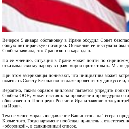
Вечером 5 января обстановку в Иране обсудил Совет безоп
общую антииранскую позицию. Основные ее постулаты были
Совбеза заявила, что Иран взят на карандаш.
По ее мнению, ситуация в Иране может пойти по сирийском
отказывал своему народу в праве мирно протестовать. Мы не 
При этом американцы понимают, что инициатива может встрет
помешать Совету Безопасности даже провести эту дискуссию, т
Вероятно, таким образом дипломат пытается упредить попытк
Совбеза ООН, может настоять на проведении процедурного го
общеизвестно. Постпреды России и Ирана заявили о злоупот
на Иран».
Тем не менее моральное давление Вашингтона на Тегеран прод
Кроме того, Госдепартамент пообещал привлечь к ответствен
«оборонкой», в санкционный список.