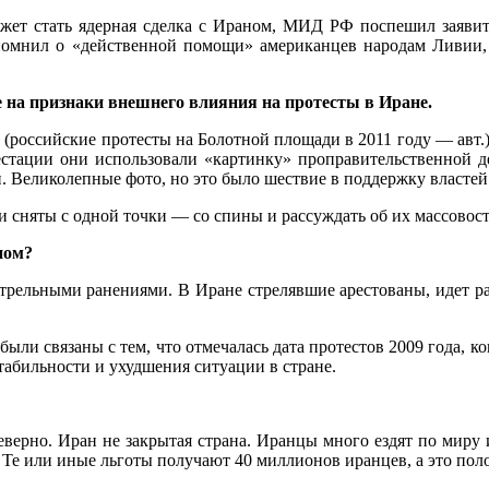
ожет стать ядерная сделка с Ираном, МИД РФ поспешил заявить
помнил о «действенной помощи» американцев народам Ливии, 
 на признаки внешнего влияния на протесты в Иране.
российские протесты на Болотной площади в 2011 году — авт.
естации они использовали «картинку» проправительственной 
и. Великолепные фото, но это было шествие в поддержку властей
и сняты с одной точки — со спины и рассуждать об их массовос
ном?
трельными ранениями. В Иране стрелявшие арестованы, идет ра
ыли связаны с тем, что отмечалась дата протестов 2009 года, 
табильности и ухудшения ситуации в стране.
ерно. Иран не закрытая страна. Иранцы много ездят по миру 
Те или иные льготы получают 40 миллионов иранцев, а это пол