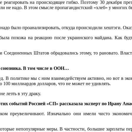
е реагировать на происходящее гибко. Поэтому 30 декабря пре
или не надо. В этом смысле пропагандистский «хлеб» у многих б
надо было проанализировать, откуда происходили хештэги. Оказа
была похожа на реакцию после украинского майдана. Как будт
ии Соединенных Штатов обрадовались этому, то рановато. Влас
о союзника. В том числе в ООН…
. В политике мы с ним взаимодействуем активно, но вот в эко
о 100 миллиардов долларов, что не может не удивлять.
 лезть в эту драку.
этих событий Россией «СП» рассказала эксперт по Ирану Ан
ом преувеличивают. Изначально они имели чисто экономич
оторые непопулярные меры. В частности, большие зарплаты пер