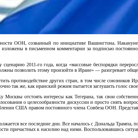
асности ООН, созванный по инициативе Вашингтона. Наканун
 изложены в письменном комментарии за подписью постоянн
у сценарию 2011-го года, когда «массовые беспорядки переро
должны позволить этому произойти в Иране» — разогревает обще
ить противодействие других стран, в том числе союзников Иран
очно так же, как иранский режим пытается заглушить голос сво
у Москвы отстоять интересы как Тегерана, так свои собственн
лосования о целесообразности дискуссии и просто снять вопр
реблении США правом постоянного члена Совбеза ООН. Представ
олжается все последние дни. Все началось с Дональда Трампа,
ности причастных к насилию над ними. Воспользовавшись ситу