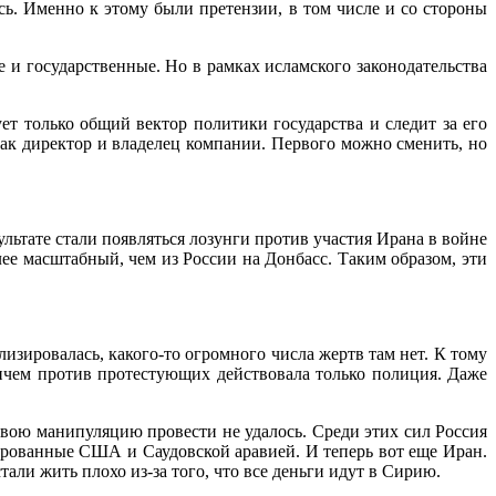
ь. Именно к этому были претензии, в том числе и со стороны
 и государственные. Но в рамках исламского законодательства
т только общий вектор политики государства и следит за его
ак директор и владелец компании. Первого можно сменить, но
ьтате стали появляться лозунги против участия Ирана в войне
ее масштабный, чем из России на Донбасс. Таким образом, эти
изировалась, какого-то огромного числа жертв там нет. К тому
ичем против протестующих действовала только полиция. Даже
свою манипуляцию провести не удалось. Среди этих сил Россия
рированные США и Саудовской аравией. И теперь вот еще Иран.
ли жить плохо из-за того, что все деньги идут в Сирию.