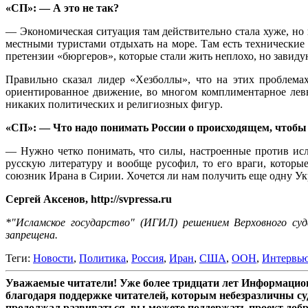
«СП»: — А это не так?
— Экономическая ситуация там действительно стала хуже, но г
местными туристами отдыхать на море. Там есть технические 
претензии «бюргеров», которые стали жить неплохо, но завид
Правильно сказал лидер «Хезболлы», что на этих проблема
ориентированное движение, во многом комплиментарное левы
никаких политических и религиозных фигур.
«СП»: — Что надо понимать России о происходящем, чтобы
— Нужно четко понимать, что силы, настроенные против исл
русскую литературу и вообще русофил, то его враги, которы
союзник Ирана в Сирии. Хочется ли нам получить еще одну Укр
Сергей Аксенов, http://svpressa.ru
*"Исламское государство" (ИГИЛ) решением Верховного суд
запрещена.
Теги:
Новости
,
Политика
,
Россия
,
Иран
,
США
,
ООН
,
Интервь
Уважаемые читатели! Уже более тридцати лет Информацион
благодаря поддержке читателей, которым небезразличны су
продолжал развиваться, вы можете поддержать проект доб