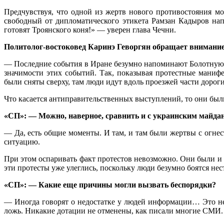
Предчувствуя, что одной из жертв нового противостояния м
свободный от дипломатического этикета Рамзан Кадыров на
готовят Троянского коня!» — уверен глава Чечни.
Политолог-востоковед Каринэ Геворгян обращает внимание
— Последние события в Иране безумно напоминают Болотную (
значимости этих событий. Так, показывая протестные маниф
были сняты сверху, там люди идут вдоль проезжей части дорог
Что касается антиправительственных выступлений, то они был
«СП»: — Можно, наверное, сравнить и с украинским майда
— Да, есть общие моменты. И там, и там были жертвы с огнес
ситуацию.
При этом оспаривать факт протестов невозможно. Они были и б
эти протесты уже улеглись, поскольку люди безумно боятся нес
«СП»: — Какие еще причины могли вызвать беспорядки?
— Иногда говорят о недостатке у людей информации… Это нев
ложь. Никакие дотации не отменены, как писали многие СМИ. 