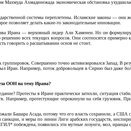
вом Махмуда Ахмадинежада экономическая обстановка ухудшилас
ударственной системы переплетены. Исламские законы — они же
орое позволяет делать какие-то законодательные инновации.
лава Ирана — верховный лидер Али Хаменеи. Но он формулируе
о решению всех текущих вопросов. Они соотносятся примерно к
сть говорить о расшатывании основ не стоит.
группировок. Совершенно точно активизировался Запад. В резул
 был Иран. Например, поток добровольцев в Сирию был даже бол
еза ООН на тему Ирана?
дание? Протесты в Иране практически затихли, ситуация стабил
тв. Например, протестующие опрокинули на себя грузовик. Пр
ржали Башара Асада, потому что его власть сохранили, а США 
 и санкции, и меры по линии Лиги арабских государств, инспи
ИЛ* побеждена, появились эти мутные лозунги, мол, иранцы ста