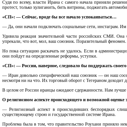
Судя по всему, власти Ирана с самого начала приняли решени
протест, только хулиганить, бить витрины, поджигать автомоб
«СП»: — Сейчас, вроде бы все начало успокаиваться…
— Да, они начали подключать социальные сети, инстаграм. Им 
Удивила реакция значительной части российских СМИ. Она 
упрекали, что вот, мол, ваш союзник. Поразительный феномен.
Но пока ситуацию раскачать не удалось. Если в администрац
они пойдут на определенные реформы, уступки.
«СП»: — России, наверное, следовало бы поддержать своег
— Иран довольно специфический наш союзник — он наш сосед
несмотря ни на что. Их торговый оборот с Тегераном доходит д
В целом от России иранцы ожидают сдержанности. Нам лучше не
О религиозном аспекте происходящего и возможной оценке 
— Религиозный аспект в происходивших беспорядках слишк
существующему строю и государственной системе Ирана.
Проблема была в том, что правительство Роухани приняло нек