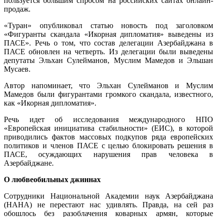
пользуется большим спросом на российских сайтах онлайн-
продаж.
«Туран» опубликовал статью новость под заголовком
«Фигуранты скандала «Икорная дипломатия» выведены из
ПАСЕ». Речь о том, что состав делегации Азербайджана в
ПАСЕ обновлен на четверть. Из делегации были выведены
депутаты Эльхан Сулейманов, Муслим Мамедов и Эльшан
Мусаев.
Автор напоминает, что Эльхан Сулейманов и Муслим
Мамедов были фигурантами громкого скандала, известного,
как «Икорная дипломатия».
Речь идет об исследования международного НПО
«Европейская инициатива стабильности» (ЕИС), в которой
приводились фактов массовых подкупов ряда европейских
политиков и членов ПАСЕ с целью блокировать решения в
ПАСЕ, осуждающих нарушения прав человека в
Азербайджане.
О любвеобильных джиннах
Сотрудники Национальной Академии наук Азербайджана
(НАНА) не перестают нас удивлять. Правда, на сей раз
обошлось без разоблачения коварных армян, которые