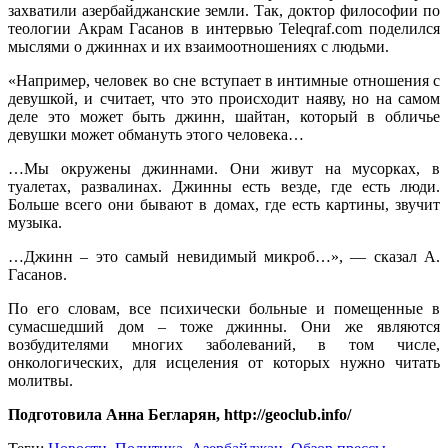
захватили азербайджанские земли. Так, доктор философии по
теологии Акрам Гасанов в интервью Teleqraf.com поделился
мыслями о джиннах и их взаимоотношениях с людьми.
«Например, человек во сне вступает в интимные отношения с
девушкой, и считает, что это происходит наяву, но на самом
деле это может быть джинн, шайтан, который в обличье
девушки может обмануть этого человека…
…Мы окружены джиннами. Они живут на мусорках, в
туалетах, развалинах. Джинны есть везде, где есть люди.
Больше всего они бывают в домах, где есть картины, звучит
музыка.
…Джинн – это самый невидимый микроб…», — сказал А.
Гасанов.
По его словам, все психически больные и помещенные в
сумасшедший дом – тоже джинны. Они же являются
возбудителями многих заболеваний, в том числе,
онкологических, для исцеления от которых нужно читать
молитвы.
Подготовила Анна Бегларян, http://geoclub.info/