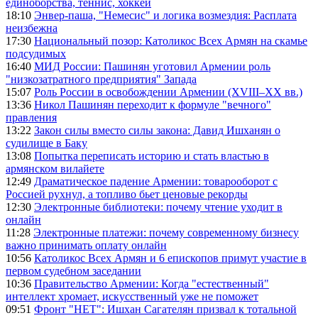
единоборства, теннис, хоккей
18:10
Энвер-паша, "Немесис" и логика возмездия: Расплата
неизбежна
17:30
Национальный позор: Католикос Всех Армян на скамье
подсудимых
16:40
МИД России: Пашинян уготовил Армении роль
"низкозатратного предприятия" Запада
15:07
Роль России в освобождении Армении (XVIII–XX вв.)
13:36
Никол Пашинян переходит к формуле "вечного"
правления
13:22
Закон силы вместо силы закона: Давид Ишханян о
судилище в Баку
13:08
Попытка переписать историю и стать властью в
армянском вилайете
12:49
Драматическое падение Армении: товарооборот с
Россией рухнул, а топливо бьет ценовые рекорды
12:30
Электронные библиотеки: почему чтение уходит в
онлайн
11:28
Электронные платежи: почему современному бизнесу
важно принимать оплату онлайн
10:56
Католикос Всех Армян и 6 епископов примут участие в
первом судебном заседании
10:36
Правительство Армении: Когда "естественный"
интеллект хромает, искусственный уже не поможет
09:51
Фронт "НЕТ": Ишхан Сагателян призвал к тотальной