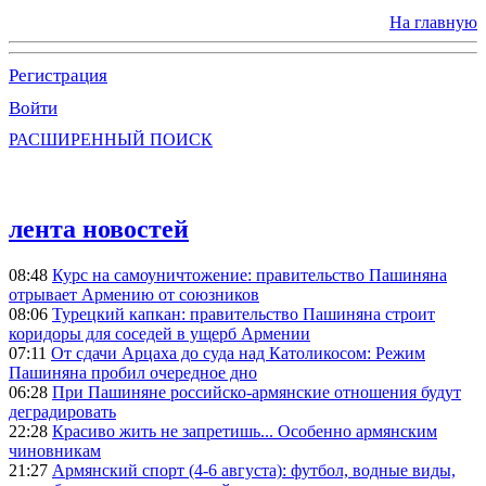
На главную
Регистрация
Войти
РАСШИРЕННЫЙ ПОИСК
лента новостей
08:48
Курс на самоуничтожение: правительство Пашиняна
отрывает Армению от союзников
08:06
Турецкий капкан: правительство Пашиняна строит
коридоры для соседей в ущерб Армении
07:11
От сдачи Арцаха до суда над Католикосом: Режим
Пашиняна пробил очередное дно
06:28
При Пашиняне российско-армянские отношения будут
деградировать
22:28
Красиво жить не запретишь... Особенно армянским
чиновникам
21:27
Армянский спорт (4-6 августа): футбол, водные виды,