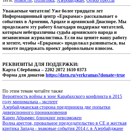
Теги:
Новости
,
Политика
,
Азербайджан
,
Обзор прессы
Уважаемые читатели! Уже более тридцати лет
Информационный центр «Еркрамас» рассказывает о
событиях в Армении, Арцахе и армянской Диаспоре. Мы
продолжаем эту работу благодаря поддержке читателей,
которым небезразличны судьба армянского народа и
независимая журналистика. Если вы цените нашу работу
и хотите, чтобы «Еркрамас» продолжал развиваться, вы
можете поддержать проект добровольным взносом.
РЕКВИЗИТЫ ДЛЯ ПОДДЕРЖКИ:
Карта Сбербанка – 2202 2072 1610 0373
Форма для донатов
https://dzen.ru/yerkramas?donate=true
По этим темам читайте также
Вероятность войны в зоне Карабахского конфликта в 2015
году минимальна - эксперт
Азербайджанская сторона предприняла две попытки
диверсионного проникновения
Карен Абрамян: блицкриг невозможен
Волна арестов, провальное председательство в СЕ и жесткая
критика Запада - знаковые события 2014 г. в Азербайджане