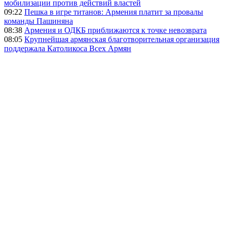
мобилизации против действий властей
09:22
Пешка в игре титанов: Армения платит за провалы
команды Пашиняна
08:38
Армения и ОДКБ приближаются к точке невозврата
08:05
Крупнейшая армянская благотворительная организация
поддержала Католикоса Всех Армян