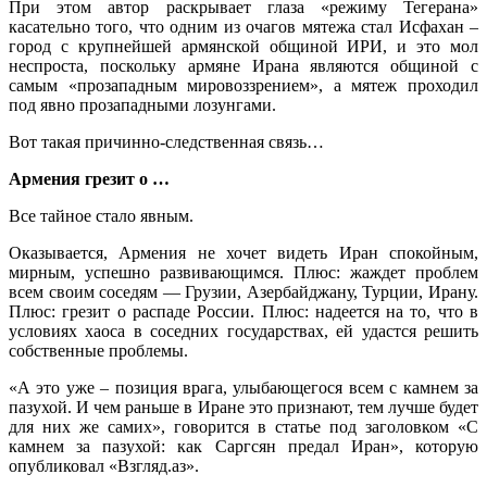
При этом автор раскрывает глаза «режиму Тегерана»
касательно того, что одним из очагов мятежа стал Исфахан –
город с крупнейшей армянской общиной ИРИ, и это мол
неспроста, поскольку армяне Ирана являются общиной с
самым «прозападным мировоззрением», а мятеж проходил
под явно прозападными лозунгами.
Вот такая причинно-следственная связь…
Армения грезит о …
Все тайное стало явным.
Оказывается, Армения не хочет видеть Иран спокойным,
мирным, успешно развивающимся. Плюс: жаждет проблем
всем своим соседям — Грузии, Азербайджану, Турции, Ирану.
Плюс: грезит о распаде России. Плюс: надеется на то, что в
условиях хаоса в соседних государствах, ей удастся решить
собственные проблемы.
«А это уже – позиция врага, улыбающегося всем с камнем за
пазухой. И чем раньше в Иране это признают, тем лучше будет
для них же самих», говорится в статье под заголовком «С
камнем за пазухой: как Саргсян предал Иран», которую
опубликовал «Взгляд.аз».