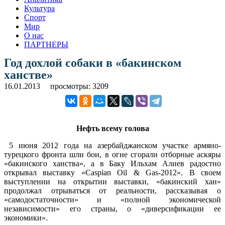
Культура
Спорт
Мир
О нас
ПАРТНЕРЫ
Год дохлой собаки в «бакинском
ханстве»
16.01.2013
просмотры: 3209
Нефть всему голова
5 июня 2012 года на азербайджанском участке армяно-
турецкого фронта шли бои, в огне сгорали отборные аскяры
«бакинского ханства», а в Баку Ильхам Алиев радостно
открывал выставку «Caspian Oil & Gas-2012». В своем
выступлении на открытии выставки, «бакинский хан»
продолжал отрываться от реальности, рассказывая о
«самодостаточности» и «полной экономической
независимости» его страны, о «диверсификации ее
экономики».