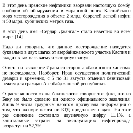
В этот день иранские нефтяники взорвали настоящую бомбу,
сообщив об обнаружении в «иранской зоне» Каспийского
моря месторождения в объеме 2 млрд. баррелей легкой нефти
и 50 млрд. кубических метров газа.
В этот день имя «Сердар Джангал» стало известно во всем
мире. [14]
Надо ли говорить, что данное месторождение находится
буквально в двух шагах от азербайджанского участка Каспия и
входит в так называемую «спорную зону».
Ответа на заявление Ирана со стороны «бакинского ханства»
не последовало. Наоборот, Иран осуществил политический
демарш и временно, с 5 по 31 августа отменил безвизовый
режим для граждан Азербайджанской республики.
О растерянности «хана бакинского» говорит тот факт, что из
Баку не было сделано ни одного официального заявления.
Лишь 9 числа траурным набатом прозвучала информация о
том, что экспорт нефти по БТД продолжает падать. На этот
раз снижение составило двузначную цифру 11,1%, а
капитальные затраты на эксплуатацию нефтепровода
возрастут на 52,3%.