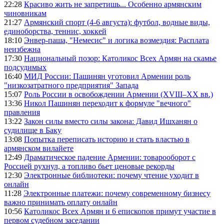
22:28
Красиво жить не запретишь... Особенно армянским
чиновникам
21:27
Армянский спорт (4-6 августа): футбол, водные виды,
единоборства, теннис, хоккей
18:10
Энвер-паша, "Немесис" и логика возмездия: Расплата
неизбежна
17:30
Национальный позор: Католикос Всех Армян на скамье
подсудимых
16:40
МИД России: Пашинян уготовил Армении роль
"низкозатратного предприятия" Запада
15:07
Роль России в освобождении Армении (XVIII–XX вв.)
13:36
Никол Пашинян переходит к формуле "вечного"
правления
13:22
Закон силы вместо силы закона: Давид Ишханян о
судилище в Баку
13:08
Попытка переписать историю и стать властью в
армянском вилайете
12:49
Драматическое падение Армении: товарооборот с
Россией рухнул, а топливо бьет ценовые рекорды
12:30
Электронные библиотеки: почему чтение уходит в
онлайн
11:28
Электронные платежи: почему современному бизнесу
важно принимать оплату онлайн
10:56
Католикос Всех Армян и 6 епископов примут участие в
первом судебном заседании