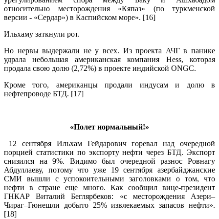
относительно месторождения «Кяпаз» (по туркменской
версии - «Сердар») в Каспийском море». [16]
Ильхаму заткнули рот.
Но нервы выдержали не у всех. Из проекта АЧГ в панике
удрала небольшая американская компания Hess, которая
продала свою долю (2,72%) в проекте индийской ONGC.
Кроме того, американцы продали индусам и долю в
нефтепроводе БТД. [17]
.
«Полет нормальный!»
12 сентября Ильхам Гейдарович горевал над очередной
порцией статистики по экспорту нефти через БТД. Экспорт
снизился на 9%. Видимо был очередной разнос Ровнагу
Абдуллаеву, потому что уже 19 сентября азербайджанские
СМИ вышли с успокоительными заголовками о том, что
нефти в стране еще много. Как сообщил вице-президент
ГНКАР Виталий Беглярбеков: «с месторождения Азери–
Чираг–Гюнешли добыто 25% извлекаемых запасов нефти».
[18]