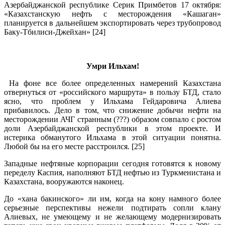
Азербайджанской республике Серик Примбетов 17 октября:
«Казахстанскую нефть с месторождения «Кашаган»
планируется в дальнейшем экспортировать через трубопровод
Баку-Тбилиси-Джейхан» [24]
.
Умри Ильхам!
На фоне все более определенных намерений Казахстана
отвернуться от «российского маршрута» в пользу БТД, стало
ясно, что проблем у Ильхама Гейдаровича Алиева
прибавилось. Дело в том, что снижение добычи нефти на
месторождении АЧГ странным (???) образом совпало с ростом
доли Азербайджанской республики в этом проекте. И
истерика обманутого Ильхама в этой ситуации понятна.
Любой бы на его месте расстроился. [25]
Западные нефтяные корпорации сегодня готовятся к новому
переделу Каспия, наполняют БТД нефтью из Туркменистана и
Казахстана, вооружаются наконец.
До «хана бакинского» ли им, когда на кону намного более
серьезные перспективы нежели подтирать сопли клану
Алиевых, не умеющему и не желающему модернизировать