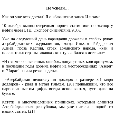
Не успели…
Как он уже всех достал! Я о «бакинском хане» Ильхаме.
10 октября вышла очередная порция статистики по экспорту
нефти через БТД. Экспорт снизился на 9,3%.
Уже на следующий день карандаши дрожали в слабых руках
азербайджанских журналистов, когда Ильхам Гейдарович
Алиев, гроза Каспия, страх армянского народа, «хан и
повелитель» страны закавказских турок бился в истерике:
«Из-за многочисленных ошибок, допущенных консорциумом,
в последние годы добыча нефти на месторождениях "Азери"
и "Чираг" начала резко падать».
«Азербайджан недополучил доходов в размере 8,1 млрд
долларов» - рвал и метал Ильхам, [20] привыкший, что все
нарисованные им цифры всегда исполняются, пусть даже на
бумаге.
Кстати, о многочисленных приписках, которыми славится
Азербайджанская республика, мы уже писали в одной из
наших статей. [21]