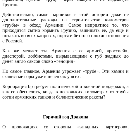
Грузию.
Действительно, самое паршивое в этой истории даже не
дополнительные расходы на строительство километров
«трубы» в обход Армении. Самое неприятное то, что
приходится сытно кормить Грузию, защищать ее, да еще и
потакать во всех капризах, портя и без того плохие отношения
с Россией.
Как же мешает эта Армения с ее армией, «россией»,
диаспорой, лоббистами, вырывающими с губ жадных до
денег англо-саксов слово «геноцид».
Но самое главное, Армения угрожает «трубе». Эти камни и
скалистые горы уже в печенках у всех.
Корпорация bp требует политической и военной поддержки, а
как ее обеспечить, когда в нескольких километрах от трубы
сотни армянских танков и баллистические ракеты?
.
Горячий год Дракона
О провокациях со стороны «западных партнеров»,