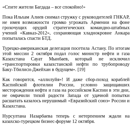
«Спите жители Багдада – все спокойно!»
Пока Ильхам Алиев снимал стружку с руководителей ГНКАР,
не имея возможности громко угрожать Армении на фоне
грохочущих орудий стратегических командно-штабных
учений «Кавказ-2012», сохраняющая хладнокровие Анкара
попыталась спасти БТД.
Турецко-американская делегация посетила Астану. По итогам
этой миссии 2 октября подал голос министр нефти и газа
Казахстана Сауат Мынбаев, который не исключил
«транспортировки казахстанской нефти по трубопроводу
Баку-Тбилиси-Джейхан в будущем». [19]
Как говорится, «аллилуйя»! И даже сбор-поход кораблей
Каспийской флотилии России, условно защищавших
месторождения нефти и газа на российском Каспии в эти дни,
не омрачили тихой радости Запада от удачной попытки
расшатать казалось нерушимый «Евразийский союз» России и
Казахстана.
Нурсултана Назарбаева теперь с нетерпением ждали на
казахско-турецком бизнес-форуме 12 октября.
.