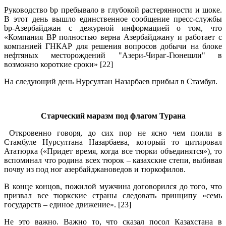
Руководство bp пребывало в глубокой растерянности и шоке.
В этот день вышло единственное сообщение пресс-службы
bp-Азербайджан с дежурной информацией о том, что
«Компания BP полностью верна Азербайджану и работает с
компанией ГНКАР для решения вопросов добычи на блоке
нефтяных месторождений "Азери-Чираг-Гюнешли" в
возможно короткие сроки» [22]
На следующий день Нурсултан Назарбаев прибыл в Стамбул.
.
Старческий маразм под флагом Турана
Откровенно говоря, до сих пор не ясно чем поили в
Стамбуле Нурсултана Назарбаева, который то цитировал
Ататюрка («Придет время, когда все тюрки объединятся»), то
вспоминал что родина всех тюрок – казахские степи, выбивая
почву из под ног азербайджановедов и тюркофилов.
В конце концов, пожилой мужчина договорился до того, что
призвал все тюркские страны следовать принципу «семь
государств – единое движение». [23]
Не это важно. Важно то, что сказал посол Казахстана в