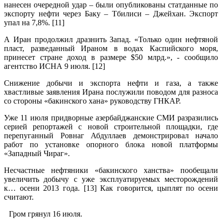
нанесен очередной удар – были опубликованы статданные по
экспорту нефти через Баку – Тбилиси – Джейхан. Экспорт
упал на 7,8%. [11]
А Иран продолжил дразнить Запад. «Только один нефтяной
пласт, разведанный Ираном в водах Каспийского моря,
принесет стране доход в размере $50 млрд.», - сообщило
агентство ИСНА 9 июля. [12]
Снижение добычи и экспорта нефти и газа, а также
хвастливые заявления Ирана послужили поводом для разноса
со стороны «бакинского хана» руководству ГНКАР.
Уже 11 июля придворные азербайджанские СМИ разразились
серией репортажей с новой строительной площадки, где
перепуганный Ровнаг Абдуллаев демонстрировал начало
работ по установке опорного блока новой платформы
«Западный Чираг».
Несчастные нефтяники «бакинского ханства» пообещали
увеличить добычу с уже эксплуатируемых месторождений
к… осени 2013 года. [13] Как говорится, цыплят по осени
считают.
Гром грянул 16 июля.