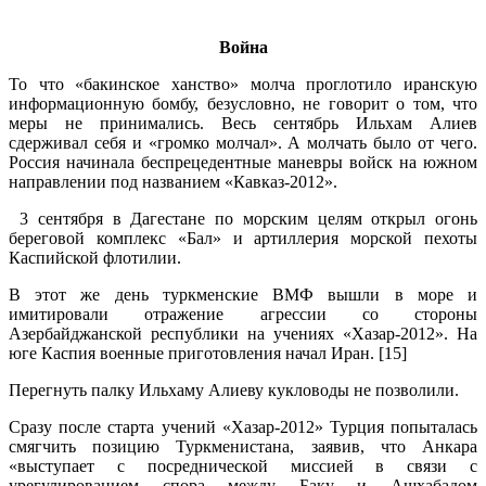
.
Война
То что «бакинское ханство» молча проглотило иранскую
информационную бомбу, безусловно, не говорит о том, что
меры не принимались. Весь сентябрь Ильхам Алиев
сдерживал себя и «громко молчал». А молчать было от чего.
Россия начинала беспрецедентные маневры войск на южном
направлении под названием «Кавказ-2012».
3 сентября в Дагестане по морским целям открыл огонь
береговой комплекс «Бал» и артиллерия морской пехоты
Каспийской флотилии.
В этот же день туркменские ВМФ вышли в море и
имитировали отражение агрессии со стороны
Азербайджанской республики на учениях «Хазар-2012». На
юге Каспия военные приготовления начал Иран. [15]
Перегнуть палку Ильхаму Алиеву кукловоды не позволили.
Сразу после старта учений «Хазар-2012» Турция попыталась
смягчить позицию Туркменистана, заявив, что Анкара
«выступает с посреднической миссией в связи с
урегулированием спора между Баку и Ашхабадом