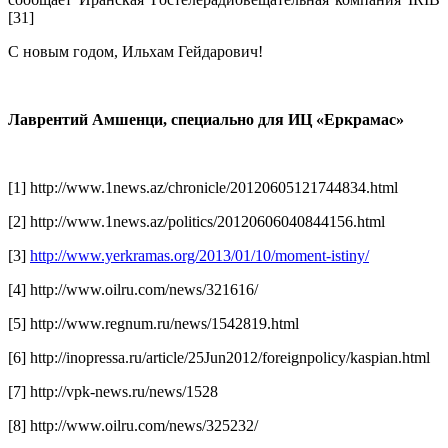
[31]
С новым годом, Ильхам Гейдарович!
.
Лаврентий Амшенци, специально для ИЦ «Еркрамас»
.
[1] http://www.1news.az/chronicle/20120605121744834.html
[2] http://www.1news.az/politics/20120606040844156.html
[3]
http://www.yerkramas.org/2013/01/10/moment-istiny/
[4] http://www.oilru.com/news/321616/
[5] http://www.regnum.ru/news/1542819.html
[6] http://inopressa.ru/article/25Jun2012/foreignpolicy/kaspian.html
[7] http://vpk-news.ru/news/1528
[8] http://www.oilru.com/news/325232/