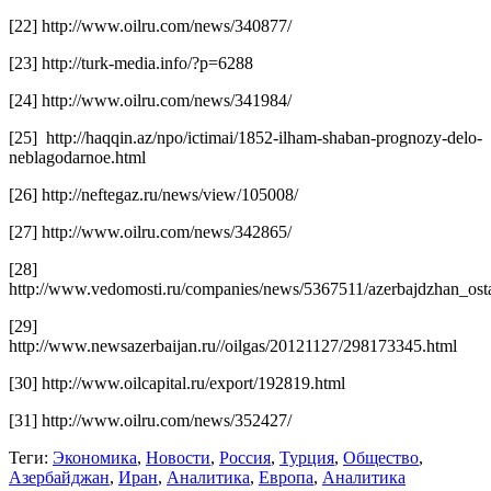
[22] http://www.oilru.com/news/340877/
[23] http://turk-media.info/?p=6288
[24] http://www.oilru.com/news/341984/
[25] http://haqqin.az/npo/ictimai/1852-ilham-shaban-prognozy-delo-
neblagodarnoe.html
[26] http://neftegaz.ru/news/view/105008/
[27] http://www.oilru.com/news/342865/
[28]
http://www.vedomosti.ru/companies/news/5367511/azerbajdzhan_os
[29]
http://www.newsazerbaijan.ru//oilgas/20121127/298173345.html
[30] http://www.oilcapital.ru/export/192819.html
[31] http://www.oilru.com/news/352427/
Теги:
Экономика
,
Новости
,
Россия
,
Турция
,
Общество
,
Азербайджан
,
Иран
,
Аналитика
,
Европа
,
Аналитика