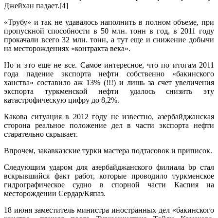
Джейхан падает.[4]
«Трубу» и так не удавалось наполнить в полном объеме, при
пропускной способности в 50 млн. тонн в год, в 2011 году
прокачали всего 32 млн. тонн, а тут еще и снижение добычи
на месторождениях «контракта века».
Но и это еще не все. Самое интересное, что по итогам 2011
года падение экспорта нефти собственно «бакинского
ханства» составило аж 13% (!!!) и лишь за счет увеличения
экспорта туркменской нефти удалось снизить эту
катастрофическую цифру до 8,2%.
Какова ситуация в 2012 году не известно, азербайджанская
сторона реальное положение дел в части экспорта нефти
старательно скрывает.
Впрочем, закавказские турки мастера подтасовок и приписок.
Следующим ударом для азербайджанского филиала bp стал
вскрывшийся факт работ, которые проводило туркменское
гидрографическое судно в спорной части Каспия на
месторождении Сердар/Кяпаз.
18 июня заместитель министра иностранных дел «бакинского