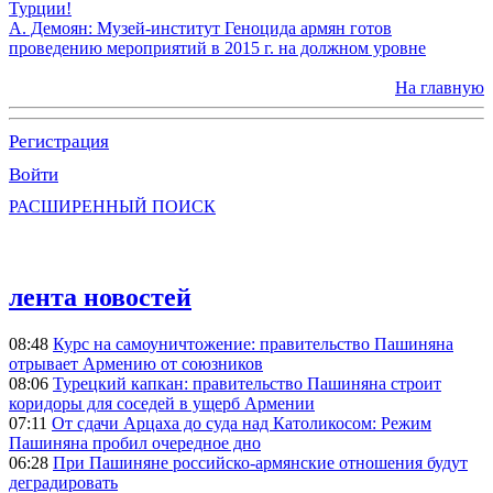
Турции!
А. Демоян: Музей-институт Геноцида армян готов
проведению мероприятий в 2015 г. на должном уровне
На главную
Регистрация
Войти
РАСШИРЕННЫЙ ПОИСК
лента новостей
08:48
Курс на самоуничтожение: правительство Пашиняна
отрывает Армению от союзников
08:06
Турецкий капкан: правительство Пашиняна строит
коридоры для соседей в ущерб Армении
07:11
От сдачи Арцаха до суда над Католикосом: Режим
Пашиняна пробил очередное дно
06:28
При Пашиняне российско-армянские отношения будут
деградировать