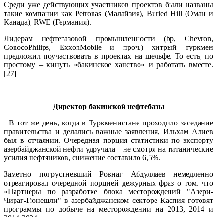
Среди уже действующих участников проектов были названы
такие компании как Petronas (Малайзия), Buried Hill (Оман и
Канада), RWE (Германия).
Лидерам нефтегазовой промышленности (bp, Chevron,
ConocoPhilips, ExxonMobile и проч.) хитрый туркмен
предложил поучаствовать в проектах на шельфе. То есть, по
простому – кинуть «бакинское ханство» и работать вместе.
[27]
.
Директор бакинской нефтебазы
В тот же день, когда в Туркменистане проходило заседание
правительства и делались важные заявления, Ильхам Алиев
был в отчаянии. Очередная порция статистики по экспорту
азербайджанской нефти удручала – не смотря на титанические
усилия нефтяников, снижение составило 6,5%.
Заметно погрустневший Ровнаг Абдуллаев немедленно
отреагировал очередной порцией дежурных фраз о том, что
«Партнеры по разработке блока месторождений "Азери-
Чираг-Гюнешли" в азербайджанском секторе Каспия готовят
программы по добыче на месторождении на 2013, 2014 и