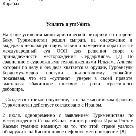
Карабах.
.
Усилить и углУбить
На фоне усиления милитаристической риторики со стороны
Баку, Туркменистан решил сыграть на опережение и,
выдержав небольшую паузу, заявил о намерении обратиться в
международный суд ООН для решения спора о
принадлежности месторождения Сердар/Кяпаз. [7] По
сравнению с судорожными телодвижениями Ильхама Алиева,
который по делу и без дела хватается за оружие, Гурбангулы
Бердымухамедов поступил по-восточному спокойно,
показывая, что его «султанат» уверен в своей правоте,
выставляя «бакинское ханство» в роли агрессивного
дебошира.
Создается стойкое ощущение, что на «каспийском фронте»
Туркменистан действует согласовано с Ираном.
2 июля, одновременно с заявлением Туркменистана по
месторождению Сердар/Кяпаз, министр нефти Ирана Ростам
Касеми туманно намекнул на то, что этой стране удалось
обнаружить на Каспии новое нефтяное месторождение. [8]