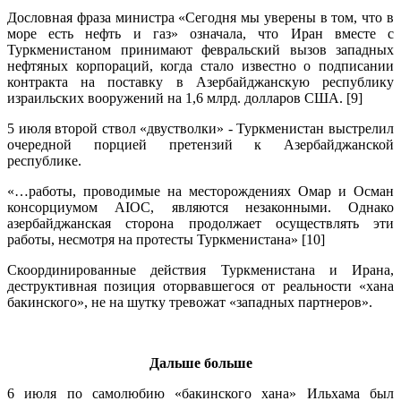
Дословная фраза министра «Сегодня мы уверены в том, что в
море есть нефть и газ» означала, что Иран вместе с
Туркменистаном принимают февральский вызов западных
нефтяных корпораций, когда стало известно о подписании
контракта на поставку в Азербайджанскую республику
израильских вооружений на 1,6 млрд. долларов США. [9]
5 июля второй ствол «двустволки» - Туркменистан выстрелил
очередной порцией претензий к Азербайджанской
республике.
«…работы, проводимые на месторождениях Омар и Осман
консорциумом AIOC, являются незаконными. Однако
азербайджанская сторона продолжает осуществлять эти
работы, несмотря на протесты Туркменистана» [10]
Скоординированные действия Туркменистана и Ирана,
деструктивная позиция оторвавшегося от реальности «хана
бакинского», не на шутку тревожат «западных партнеров».
.
Дальше больше
6 июля по самолюбию «бакинского хана» Ильхама был