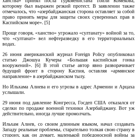
ханства» принял посла Туркменистана Тойли Комекова,
которому был выражен резкий протест. В заявлении также
отмечалось, что «азербайджанская сторона оставляет за собой
право принять меры для защиты своих суверенных прав в
Каспийском море». [5]
Проще говоря, «ханство» угрожало «султанату» войной за то,
что «султанат» вел нефтеразведку в его территориальных
водах.
26 июня американский журнал Foreign Policy опубликовал
статью Джошуа Кучеры «Большая каспийская гонка
вооружений». [6] В этой статье автор явно разворачивает
будущий фронт в сторону Каспия, оставляя «армянское
направление» в азербайджанском тылу.
Но Ильхама Алиева и его угрозы в адрес Армении и Арцаха
услышали.
29 июня под давление Конгресса, Госдеп США отказался от
сделки по продаже военной техники Азербайджану. Вот уж
действительно, иногда лучше промолчать.
Ильхам Алиев, со своим длинным языком, начал создавать
Западу реальные проблемы, старательно толкая свою страну в
сторону, как он думает, маленькой победоносной войны за