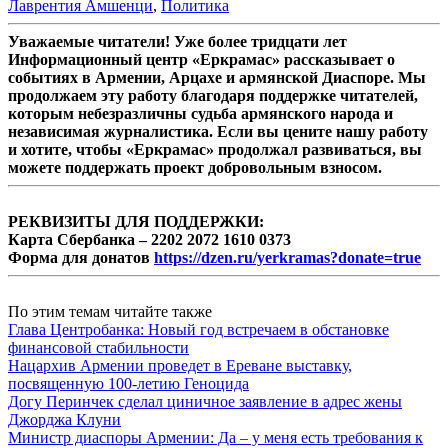
Лаврентия Амшенци
,
Политика
Уважаемые читатели! Уже более тридцати лет
Информационный центр «Еркрамас» рассказывает о
событиях в Армении, Арцахе и армянской Диаспоре. Мы
продолжаем эту работу благодаря поддержке читателей,
которым небезразличны судьба армянского народа и
независимая журналистика. Если вы цените нашу работу
и хотите, чтобы «Еркрамас» продолжал развиваться, вы
можете поддержать проект добровольным взносом.
РЕКВИЗИТЫ ДЛЯ ПОДДЕРЖКИ:
Карта Сбербанка – 2202 2072 1610 0373
Форма для донатов
https://dzen.ru/yerkramas?donate=true
По этим темам читайте также
Глава Центробанка: Новый год встречаем в обстановке
финансовой стабильности
Нацархив Армении проведет в Ереване выставку,
посвященную 100-летию Геноцида
Догу Перинчек сделал циничное заявление в адрес жены
Джорджа Клуни
Министр диаспоры Армении: Да – у меня есть требования к