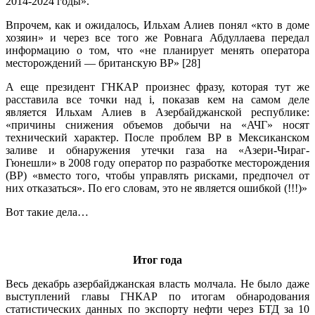
2014-2024 годы».
Впрочем, как и ожидалось, Ильхам Алиев понял «кто в доме
хозяин» и через все того же Ровнага Абдуллаева передал
информацию о том, что «не планирует менять оператора
месторождений — британскую ВР» [28]
А еще президент ГНКАР произнес фразу, которая тут же
расставила все точки над i, показав кем на самом деле
является Ильхам Алиев в Азербайджанской республике:
«причины снижения объемов добычи на «АЧГ» носят
технический характер. После проблем BP в Мексиканском
заливе и обнаружения утечки газа на «Азери-Чираг-
Гюнешли» в 2008 году оператор по разработке месторождения
(BP) «вместо того, чтобы управлять рисками, предпочел от
них отказаться». По его словам, это не является ошибкой (!!!)»
Вот такие дела…
.
Итог года
Весь декабрь азербайджанская власть молчала. Не было даже
выступлений главы ГНКАР по итогам обнародования
статистических данных по экспорту нефти через БТД за 10