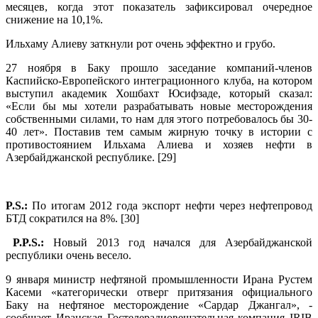
месяцев, когда этот показатель зафиксировал очередное
снижение на 10,1%.
Ильхаму Алиеву заткнули рот очень эффектно и грубо.
27 ноября в Баку прошло заседание компаний-членов
Каспийско-Европейского интеграционного клуба, на котором
выступил академик Хошбахт Юсифзаде, который сказал:
«Если бы мы хотели разрабатывать новые месторождения
собственными силами, то нам для этого потребовалось бы 30-
40 лет». Поставив тем самым жирную точку в истории с
противостоянием Ильхама Алиева и хозяев нефти в
Азербайджанской республике. [29]
.
P.S.:
По итогам 2012 года экспорт нефти через нефтепровод
БТД сократился на 8%. [30]
P.P.S.:
Новый 2013 год начался для Азербайджанской
республики очень весело.
9 января министр нефтяной промышленности Ирана Рустем
Касеми «категорически отверг притязания официального
Баку на нефтяное месторождение «Сардар Джангал», -
сообщает Иранская Гостелерадиовещательная компания IRIB