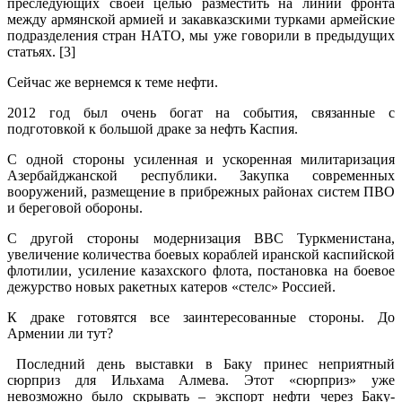
преследующих своей целью разместить на линии фронта
между армянской армией и закавказскими турками армейские
подразделения стран НАТО, мы уже говорили в предыдущих
статьях. [3]
Сейчас же вернемся к теме нефти.
2012 год был очень богат на события, связанные с
подготовкой к большой драке за нефть Каспия.
С одной стороны усиленная и ускоренная милитаризация
Азербайджанской республики. Закупка современных
вооружений, размещение в прибрежных районах систем ПВО
и береговой обороны.
С другой стороны модернизация ВВС Туркменистана,
увеличение количества боевых кораблей иранской каспийской
флотилии, усиление казахского флота, постановка на боевое
дежурство новых ракетных катеров «стелс» Россией.
К драке готовятся все заинтересованные стороны. До
Армении ли тут?
Последний день выставки в Баку принес неприятный
сюрприз для Ильхама Алмева. Этот «сюрприз» уже
невозможно было скрывать – экспорт нефти через Баку-