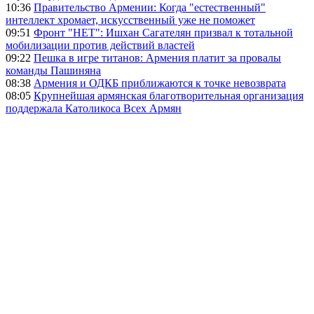
10:36
Правительство Армении: Когда "естественный"
интеллект хромает, искусственный уже не поможет
09:51
Фронт "НЕТ": Ишхан Сагателян призвал к тотальной
мобилизации против действий властей
09:22
Пешка в игре титанов: Армения платит за провалы
команды Пашиняна
08:38
Армения и ОДКБ приближаются к точке невозврата
08:05
Крупнейшая армянская благотворительная организация
поддержала Католикоса Всех Армян