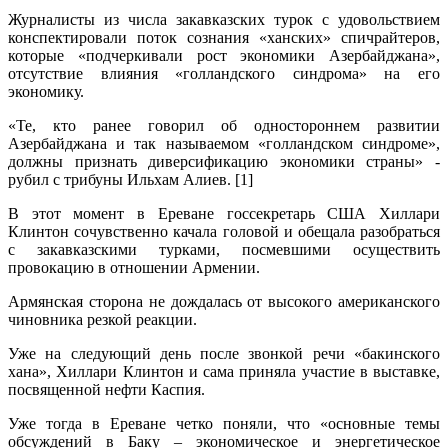
Журналисты из числа закавказских турок с удовольствием
конспектировали поток сознания «ханских» спичрайтеров,
которые «подчеркивали рост экономики Азербайджана»,
отсутствие влияния «голландского синдрома» на его
экономику.
«Те, кто ранее говорил об одностороннем развитии
Азербайджана и так называемом «голландском синдроме»,
должны признать диверсификацию экономики страны» -
рубил с трибуны Ильхам Алиев. [1]
В этот момент в Ереване госсекретарь США Хиллари
Клинтон сочувственно качала головой и обещала разобраться
с закавказскими турками, посмевшими осуществить
провокацию в отношении Армении.
Армянская сторона не дождалась от высокого американского
чиновника резкой реакции.
Уже на следующий день после звонкой речи «бакинского
хана», Хиллари Клинтон и сама приняла участие в выставке,
посвященной нефти Каспия.
Уже тогда в Ереване четко поняли, что «основные темы
обсуждений в Баку – экономическое и энергетическое