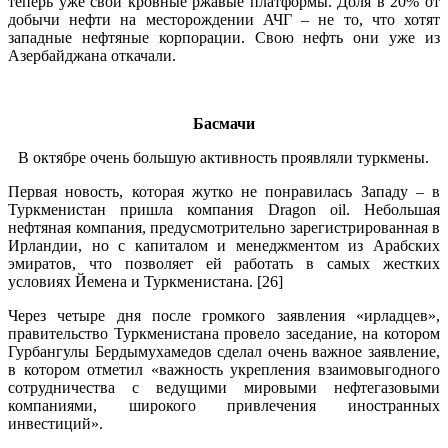
теперь уже свои кровные ржавые платформы. Доля в 20% от
добычи нефти на месторождении АЧГ – не то, что хотят
западные нефтяные корпорации. Свою нефть они уже из
Азербайджана откачали.
.
Басмачи
В октябре очень большую активность проявляли туркмены.
Первая новость, которая жутко не понравилась Западу – в
Туркменистан пришла компания Dragon oil. Небольшая
нефтяная компания, предусмотрительно зарегистрированная в
Ирландии, но с капиталом и менеджментом из Арабских
эмиратов, что позволяет ей работать в самых жестких
условиях Йемена и Туркменистана. [26]
Через четыре дня после громкого заявления «ирладцев»,
правительство Туркменистана провело заседание, на котором
Гурбангулы Бердымухамедов сделал очень важное заявление,
в котором отметил «важность укрепления взаимовыгодного
сотрудничества с ведущими мировыми нефтегазовыми
компаниями, широкого привлечения иностранных
инвестиций».