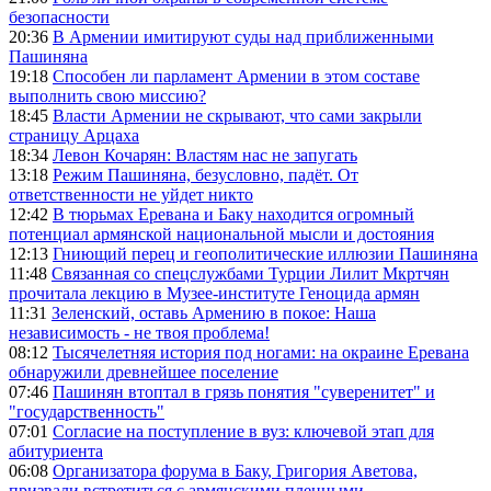
безопасности
20:36
В Армении имитируют суды над приближенными
Пашиняна
19:18
Способен ли парламент Армении в этом составе
выполнить свою миссию?
18:45
Власти Армении не скрывают, что сами закрыли
страницу Арцаха
18:34
Левон Кочарян: Властям нас не запугать
13:18
Режим Пашиняна, безусловно, падёт. От
ответственности не уйдет никто
12:42
В тюрьмах Еревана и Баку находится огромный
потенциал армянской национальной мысли и достояния
12:13
Гниющий перец и геополитические иллюзии Пашиняна
11:48
Связанная со спецслужбами Турции Лилит Мкртчян
прочитала лекцию в Музее-институте Геноцида армян
11:31
Зеленский, оставь Армению в покое: Наша
независимость - не твоя проблема!
08:12
Тысячелетняя история под ногами: на окраине Еревана
обнаружили древнейшее поселение
07:46
Пашинян втоптал в грязь понятия "суверенитет" и
"государственность"
07:01
Согласие на поступление в вуз: ключевой этап для
абитуриента
06:08
Организатора форума в Баку, Григория Аветова,
призвали встретиться с армянскими пленными