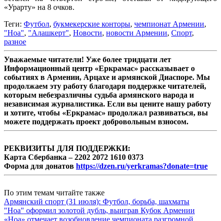
«Урарту» на 8 очков.
Теги:
Футбол
,
букмекерские конторы
,
чемпионат Армении
,
"Ноа"
,
"Алашкерт"
,
Новости
,
новости Армении
,
Спорт
,
разное
Уважаемые читатели! Уже более тридцати лет
Информационный центр «Еркрамас» рассказывает о
событиях в Армении, Арцахе и армянской Диаспоре. Мы
продолжаем эту работу благодаря поддержке читателей,
которым небезразличны судьба армянского народа и
независимая журналистика. Если вы цените нашу работу
и хотите, чтобы «Еркрамас» продолжал развиваться, вы
можете поддержать проект добровольным взносом.
РЕКВИЗИТЫ ДЛЯ ПОДДЕРЖКИ:
Карта Сбербанка – 2202 2072 1610 0373
Форма для донатов
https://dzen.ru/yerkramas?donate=true
По этим темам читайте также
Армянский спорт (31 июля): Футбол, борьба, шахматы
"Ноа" оформил золотой дубль, выиграв Кубок Армении
«Ноа» отмечает возобновление чемпионата разгромной