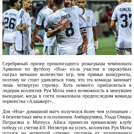
Серебряный призер прошлогоднего розыгрыша чемпионата
Армении по футболу «Ноа» из-за участия в еврокубках
сыграл меньшее количество игр, чем прямые конкуренты,
поэтому не стоит удивляться тому, что эта команда занимает
лишь четвертую строчку. Хоть немного приблизиться к
лидерам коллектив Руя Моты имел возможность в минувшие
выходные, когда в гости пожаловала предпоследняя команда
первенства «Алашкерт».
Для «Ноа» домашний матч получился более чем успешным –
4 безответных мяча в исполнении Амбарцумяна, Улада Омара,
Петросяна и Матеуса Айаса принесли ереванскому клубу
победу со счетом 4:0. Несмотря на успех, коллектив Руя Моты
остался на четвертой строчке, отставая от лидирующего