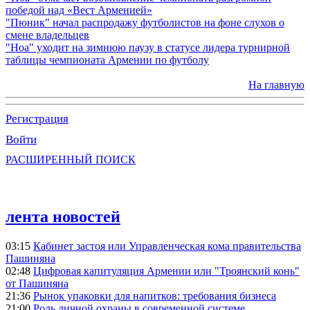
победой над «Вест Арменией»
"Пюник" начал распродажу футболистов на фоне слухов о
смене владельцев
"Ноа" уходит на зимнюю паузу в статусе лидера турнирной
таблицы чемпионата Армении по футболу
На главную
Регистрация
Войти
РАСШИРЕННЫЙ ПОИСК
лента новостей
03:15
Кабинет застоя или Управленческая кома правительства
Пашиняна
02:48
Цифровая капитуляция Армении или "Троянский конь"
от Пашиняна
21:36
Рынок упаковки для напитков: требования бизнеса
21:00
Роль личной охраны в современной системе