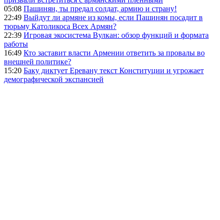
05:08
Пашинян, ты предал солдат, армию и страну!
22:49
Выйдут ли армяне из комы, если Пашинян посадит в
тюрьму Католикоса Всех Армян?
22:39
Игровая экосистема Вулкан: обзор функций и формата
работы
16:49
Кто заставит власти Армении ответить за провалы во
внешней политике?
15:20
Баку диктует Еревану текст Конституции и угрожает
демографической экспансией