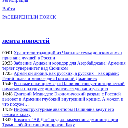
Регистрация
Войти
РАСШИРЕННЫЙ ПОИСК
лента новостей
00:01
Хранители традиций из Чалтыря: семья донских армян
признана лучшей в России
20:33
Забвение Арцаха и коридор для Азербайджана: Армения
теряет суверенитет над Сюником
17:03
Армян он любил, как русских, а русских – как армян:
Гений права и милосердия Григорий Джаншиев
15:40
Розовые очки премьера: Пашинян торгует исторической
памятью и празднует дипломатическую капитуляцию
14:48
Дмитрий Медведев: Экономический разрыв с Россией
вызовет в Армении глубокий внутренний кризис. А может, и
что похуже…
14:19
Инфраструктурные авантюры Пашиняна ведут его
режим к краху
13:09
Комитет "Ай Дат" осудил намерение администрации
Трампа обойти санкции против Баку