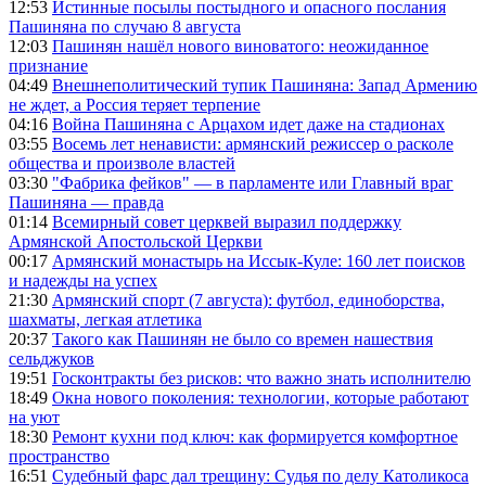
12:53
Истинные посылы постыдного и опасного послания
Пашиняна по случаю 8 августа
12:03
Пашинян нашёл нового виноватого: неожиданное
признание
04:49
Внешнеполитический тупик Пашиняна: Запад Армению
не ждет, а Россия теряет терпение
04:16
Война Пашиняна с Арцахом идет даже на стадионах
03:55
Восемь лет ненависти: армянский режиссер о расколе
общества и произволе властей
03:30
"Фабрика фейков" — в парламенте или Главный враг
Пашиняна — правда
01:14
Всемирный совет церквей выразил поддержку
Армянской Апостольской Церкви
00:17
Армянский монастырь на Иссык-Куле: 160 лет поисков
и надежды на успех
21:30
Армянский спорт (7 августа): футбол, единоборства,
шахматы, легкая атлетика
20:37
Такого как Пашинян не было со времен нашествия
сельджуков
19:51
Госконтракты без рисков: что важно знать исполнителю
18:49
Окна нового поколения: технологии, которые работают
на уют
18:30
Ремонт кухни под ключ: как формируется комфортное
пространство
16:51
Судебный фарс дал трещину: Судья по делу Католикоса