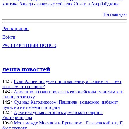
критика Запада - знаковые события 2014 г. в Азербайджане
На главную
Регистрация
Войти
РАСШИРЕННЫЙ ПОИСК
лента новостей
14:57
Если Алиев получает приглашение, а Пашинян — нет,
то о чем это говорит?
14:42
Армению начали продавать европейским туристам как
главную загадку
14:24
Суд над Католикосом: Пашинян, возможно, избежит
пули, но не избежит истории
12:54
Архитектурная летопись армянской общины
Екатеринодара
10:40
Мост между Москвой и Ереваном: "Лазаревский клуб"
бьет тревогу