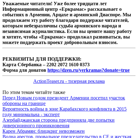
Уважаемые читатели! Уже более тридцати лет
Информационный центр «Еркрамас» рассказывает о
событиях в Армении, Арцахе и армянской Диаспоре. Мы
продолжаем эту работу благодаря поддержке читателей,
которым небезразличны судьба армянского народа и
независимая журналистика. Если вы цените нашу работу
и хотите, чтобы «Еркрамас» продолжал развиваться, вы
можете поддержать проект добровольным взносом.
РЕКВИЗИТЫ ДЛЯ ПОДДЕРЖКИ:
Карта Сбербанка – 2202 2072 1610 0373
Форма для донатов
https://dzen.ru/yerkramas?donate=true
ActionTeaser.ru - тизерная реклама
По этим темам читайте также
Перед Новым годом президент Армении посетил участок
обороны на границе
Вероятность войны в зоне Карабахского конфликта в 2015
году минимальна - эксперт
Азербайджанская сторона предприняла две попытки
диверсионного проникновения
Карен Абрамян: блицкриг невозможен
Волна арестов, провальное председательство в СЕ и жесткая