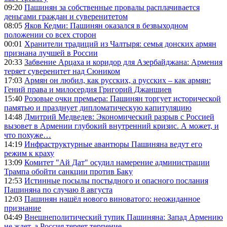
09:20
Пашинян за собственные провалы расплачивается
деньгами граждан и суверенитетом
08:05
Яков Кедми: Пашинян оказался в безвыходном
положении со всех сторон
00:01
Хранители традиций из Чалтыря: семья донских армян
признана лучшей в России
20:33
Забвение Арцаха и коридор для Азербайджана: Армения
теряет суверенитет над Сюником
17:03
Армян он любил, как русских, а русских – как армян:
Гений права и милосердия Григорий Джаншиев
15:40
Розовые очки премьера: Пашинян торгует исторической
памятью и празднует дипломатическую капитуляцию
14:48
Дмитрий Медведев: Экономический разрыв с Россией
вызовет в Армении глубокий внутренний кризис. А может, и
что похуже…
14:19
Инфраструктурные авантюры Пашиняна ведут его
режим к краху
13:09
Комитет "Ай Дат" осудил намерение администрации
Трампа обойти санкции против Баку
12:53
Истинные посылы постыдного и опасного послания
Пашиняна по случаю 8 августа
12:03
Пашинян нашёл нового виноватого: неожиданное
признание
04:49
Внешнеполитический тупик Пашиняна: Запад Армению
не ждет, а Россия теряет терпение