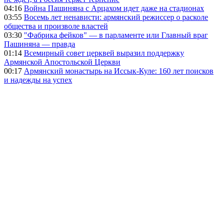
04:16
Война Пашиняна с Арцахом идет даже на стадионах
03:55
Восемь лет ненависти: армянский режиссер о расколе
общества и произволе властей
03:30
"Фабрика фейков" — в парламенте или Главный враг
Пашиняна — правда
01:14
Всемирный совет церквей выразил поддержку
Армянской Апостольской Церкви
00:17
Армянский монастырь на Иссык-Куле: 160 лет поисков
и надежды на успех