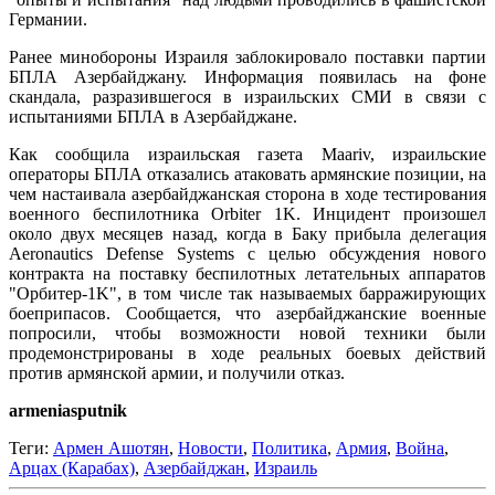
Германии.
Ранее минобороны Израиля заблокировало поставки партии
БПЛА Азербайджану. Информация появилась на фоне
скандала, разразившегося в израильских СМИ в связи с
испытаниями БПЛА в Азербайджане.
Как сообщила израильская газета Maariv, израильские
операторы БПЛА отказались атаковать армянские позиции, на
чем настаивала азербайджанская сторона в ходе тестирования
военного беспилотника Orbiter 1K. Инцидент произошел
около двух месяцев назад, когда в Баку прибыла делегация
Aeronautics Defense Systems с целью обсуждения нового
контракта на поставку беспилотных летательных аппаратов
"Орбитер-1K", в том числе так называемых барражирующих
боеприпасов. Сообщается, что азербайджанские военные
попросили, чтобы возможности новой техники были
продемонстрированы в ходе реальных боевых действий
против армянской армии, и получили отказ.
armeniasputnik
Теги:
Армен Ашотян
,
Новости
,
Политика
,
Армия
,
Война
,
Арцах (Карабах)
,
Азербайджан
,
Израиль