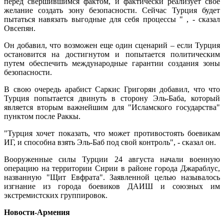
перед свершившимся фактом, и фактически реализует свое
желание создать зону безопасности. Сейчас Турция будет
пытаться навязать выгодные для себя процессы " , - сказал
Овсепян.
Он добавил, что возможен еще один сценарий – если Турция
остановится на достигнутом и попытается политическим
путем обеспечить международные гарантии создания зоны
безопасности.
В свою очередь арабист Саркис Григорян добавил, что что
Турция попытается двинуть в сторону Эль-Баба, который
является вторым важнейшим для "Исламского государства"
пунктом после Раккы.
"Турция хочет показать, что может противостоять боевикам
ИГ, и способна взять Эль-Баб под свой контроль", - сказал он.
Вооруженные силы Турции 24 августа начали военную
операцию на территории Сирии в районе города Джараблус,
названную "Щит Евфрата". Заявленной целью называлось
изгнание из города боевиков ДАИШ и союзных им
экстремистских группировок.
Новости-Армения