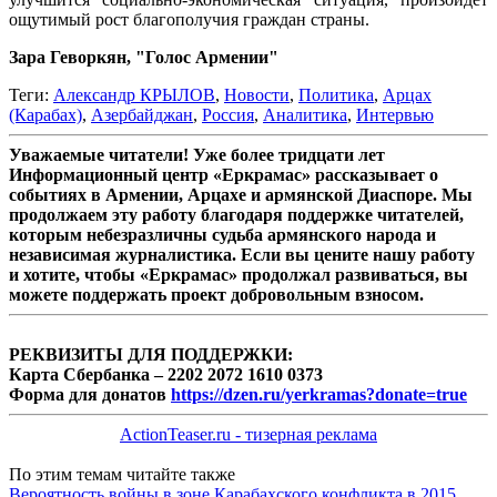
ощутимый рост благополучия граждан страны.
Зара Геворкян, "Голос Армении"
Теги:
Александр КРЫЛОВ
,
Новости
,
Политика
,
Арцах
(Карабах)
,
Азербайджан
,
Россия
,
Аналитика
,
Интервью
Уважаемые читатели! Уже более тридцати лет
Информационный центр «Еркрамас» рассказывает о
событиях в Армении, Арцахе и армянской Диаспоре. Мы
продолжаем эту работу благодаря поддержке читателей,
которым небезразличны судьба армянского народа и
независимая журналистика. Если вы цените нашу работу
и хотите, чтобы «Еркрамас» продолжал развиваться, вы
можете поддержать проект добровольным взносом.
РЕКВИЗИТЫ ДЛЯ ПОДДЕРЖКИ:
Карта Сбербанка – 2202 2072 1610 0373
Форма для донатов
https://dzen.ru/yerkramas?donate=true
ActionTeaser.ru - тизерная реклама
По этим темам читайте также
Вероятность войны в зоне Карабахского конфликта в 2015