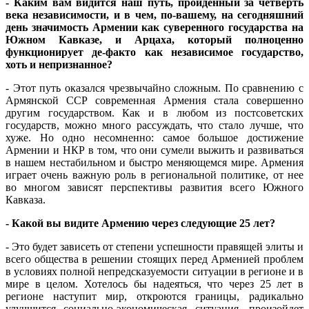
- Каким вам видится наш путь, пройденный за четверть
века независимости, и в чем, по-вашему, на сегодняшний
день значимость Армении как суверенного государства на
Южном Кавказе, и Арцаха, который полноценно
функционирует де-факто как независимое государство,
хоть и непризнанное?
- Этот путь оказался чрезвычайно сложным. По сравнению с
Армянской ССР современная Армения стала совершенно
другим государством. Как и в любом из постсоветских
государств, можно много рассуждать, что стало лучше, что
хуже. Но одно несомненно: самое большое достижение
Армении и НКР в том, что они сумели выжить и развиваться
в нашем нестабильном и быстро меняющемся мире. Армения
играет очень важную роль в региональной политике, от нее
во многом зависят перспективы развития всего Южного
Кавказа.
- Какой вы видите Армению через следующие 25 лет?
- Это будет зависеть от степени успешности правящей элиты и
всего общества в решении стоящих перед Арменией проблем
в условиях полной непредсказуемости ситуации в регионе и в
мире в целом. Хотелось бы надеяться, что через 25 лет в
регионе наступит мир, откроются границы, радикально
улучшится социально-экономическая ситуация, произойдет