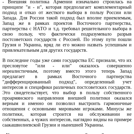
- Внешняя политика Армении изначально строилась на
принципе "и - и", которая предполагает комплементарный
подход и отказ от жесткого выбора в пользу России или
Запада. Для России такой подход был вполне приемлемым,
Запад же в рамках проектов Восточного партнерства,
партнерства с НАТО и т.д. требовал решительного выбора в
свою пользу, что фактически подразумевало разрыв
постсоветских государств с Россией. По этому пути пошли
Грузия и Украина, вряд ли его можно назвать успешным и
привлекательным для других государств.
В последние годы уже сами государства ЕС признали, что их
пресловутое "или - или" оказалось совершенно
нереалистичным, поэтому вместо этого теперь Запад
предлагает в рамках Восточного партнерства
"дифференцированный подход", определенный учет
интересов и специфики различных постсоветских государств.
Это свидетельствует, что выбор в пользу собственного
проармянского направления внешней политики оказался
верным и именно он позволил выстроить гармоничные
отношения с основными мировыми игроками. Минусы же
политики, которая строится на обслуживании не
собственных, а чужих интересов, наглядно видны на примере
саакашвилиевской Грузии и нынешней Украины.