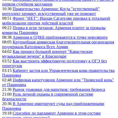
первом судебном заседании
10:36
Правительство Армении: Когда "естественный"
интеллект хромает, искусственный уже не поможет
09:51
Фронт "НЕТ": Ишхан Сагателян призвал к тотальной
мобилизации против действий властей
09:22
Пешка в игре титанов: Армения платит за провалы
команды Пашиняна
08:38
Армения и ОДКБ приближаются к точке невозврата
08:05
Крупнейшая армянская благотворительная организация
поддержала Католикоса Всех Армян
04:02
Как прошел большой концерт "Карасунские
музыкальные вечера" в Краснодаре
03:52
Как выстроить эффективную подготовку к ОГЭ без
перегрузок
03:15
Кабинет застоя или Управленческая кома правительства
Пашиняна
02:48
Цифровая капитуляция Армении или "Троянский конь"
от Пашиняна
21:36
Рынок упаковки для напитков: требования бизнеса
21:00
Роль личной охраны в современной системе
безопасности
20:36
В Армении имитируют суды над приближенными
Пашиняна
19:18
Способен ли парламент Армении в этом составе
выполнить свою миссию?