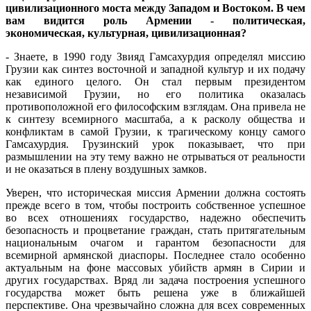
цивилизационного моста между Западом и Востоком. В чем
вам видится роль Армении - политическая,
экономическая, культурная, цивилизационная?
- Знаете, в 1990 году Звияд Гамсахурдия определял миссию
Грузии как синтез восточной и западной культур и их подачу
как единого целого. Он стал первым президентом
независимой Грузии, но его политика оказалась
противоположной его философским взглядам. Она привела не
к синтезу всемирного масштаба, а к расколу общества и
конфликтам в самой Грузии, к трагическому концу самого
Гамсахурдия. Грузинский урок показывает, что при
размышлении на эту тему важно не отрываться от реальности
и не оказаться в плену воздушных замков.
Уверен, что историческая миссия Армении должна состоять
прежде всего в том, чтобы построить собственное успешное
во всех отношениях государство, надежно обеспечить
безопасность и процветание граждан, стать притягательным
национальным очагом и гарантом безопасности для
всемирной армянской диаспоры. Последнее стало особенно
актуальным на фоне массовых убийств армян в Сирии и
других государствах. Вряд ли задача построения успешного
государства может быть решена уже в ближайшей
перспективе. Она чрезвычайно сложна для всех современных