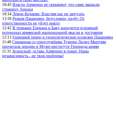
18:45
Власти Армении не скрывают, что сами закрыли
страницу Арцаха
18:34
Левон Кочарян: Властям нас не запугать
13:18
Режим Пашиняна, безусловно, падёт. От
ответственности не уйдет никто
12:42
В тюрьмах Еревана и Баку находится огромный
потенциал армянской национальной мысли и достояния
12:13
Гниющий перец и геополитические иллюзии Пашиняна
11:48
Связанная со спецслужбами Турции Лилит Мкртчян
прочитала лекцию в Музее-институте Геноцида армян
11:31
Зеленский, оставь Армению в покое: Наша
независимость - не твоя проблема!